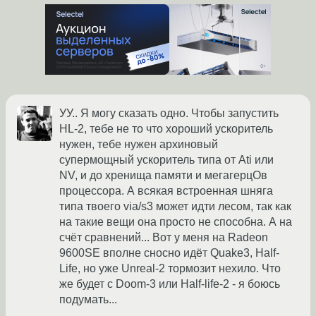
УУ.. Я могу сказать одно. Чтобы запустить
HL-2, тебе не то что хороший ускоритель
нужен, тебе нужен архиновый
супермощный ускоритель типа от Ati или
NV, и до хренища памяти и мегагерцОв
процессора. А всякая встроенная шняга
типа твоего via/s3 может идти лесом, так как
на такие вещи она просто не способна. А на
счёт сравнений... Вот у меня на Radeon
9600SE вполне сносно идёт Quake3, Half-
Life, но уже Unreal-2 тормозит нехило. Что
же будет с Doom-3 или Half-life-2 - я боюсь
подумать...