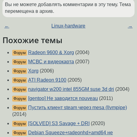
Вы не можете добавлять комментарии в эту тему. Тема
перемещена в архив.
←
Linux-hardware
→
Похожие темы
Radeon 9600 & Xorg
(2004)
Форум
МСВС и видеокарта
(2007)
Форум
Xorg
(2006)
Форум
ATI Radeon 9100
(2005)
Форум
navigator w200 intel 855GM suse 3d dri
(2004)
Форум
[gentoo] Не заводится nouveau
(2011)
Форум
Пустить клиент steam через mesa (llvmpipe)
Форум
(2014)
[SOLVED] S3 Savage + DRI
(2020)
Форум
Debian Squeeze+radeonhd+amd64 не
Форум