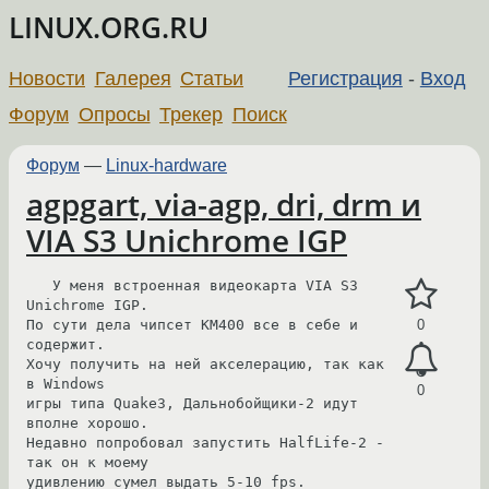
LINUX.ORG.RU
Новости
Галерея
Статьи
Регистрация
-
Вход
Форум
Опросы
Трекер
Поиск
Форум
—
Linux-hardware
agpgart, via-agp, dri, drm и
VIA S3 Unichrome IGP
   У меня встроенная видеокарта VIA S3 
Unichrome IGP.

По сути дела чипсет KM400 все в себе и 
0
содержит.

Хочу получить на ней акселерацию, так как 
в Windows

0
игры типа Quake3, Дальнобойщики-2 идут 
вполне хорошо.

Недавно попробовал запустить HalfLife-2 - 
так он к моему 

удивлению сумел выдать 5-10 fps.
