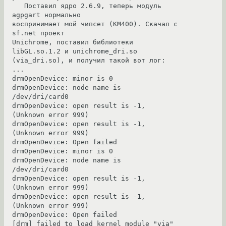
   Поставил ядро 2.6.9, теперь модуль 
agpgart нормально 

воспринимает мой чипсет (KM400). Скачал с 
sf.net проект

Unichrome, поставил библиотеки 
libGL.so.1.2 и unichrome_dri.so

(via_dri.so), и получил такой вот лог:

...

drmOpenDevice: minor is 0

drmOpenDevice: node name is 
/dev/dri/card0

drmOpenDevice: open result is -1, 
(Unknown error 999)

drmOpenDevice: open result is -1, 
(Unknown error 999)

drmOpenDevice: Open failed

drmOpenDevice: minor is 0

drmOpenDevice: node name is 
/dev/dri/card0

drmOpenDevice: open result is -1, 
(Unknown error 999)

drmOpenDevice: open result is -1, 
(Unknown error 999)

drmOpenDevice: Open failed

[drm] failed to load kernel module "via"
