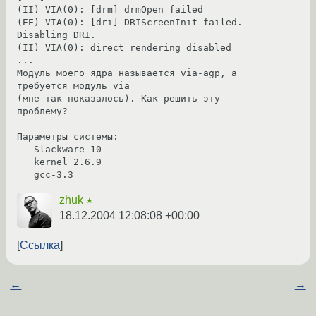
(II) VIA(0): [drm] drmOpen failed

(EE) VIA(0): [dri] DRIScreenInit failed.  
Disabling DRI.

(II) VIA(0): direct rendering disabled

...

Модуль моего ядра называется via-agp, а 
требуется модуль via

(мне так показалось). Как решить эту 
проблему?

Параметры системы:

   Slackware 10

   kernel 2.6.9

   gcc-3.3
zhuk
★
18.12.2004 12:08:08 +00:00
Ссылка
←
→