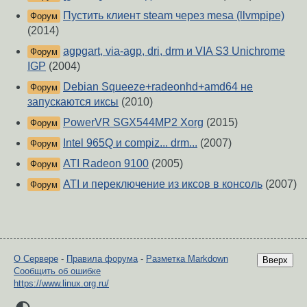
Пустить клиент steam через mesa (llvmpipe)
Форум
(2014)
agpgart, via-agp, dri, drm и VIA S3 Unichrome
Форум
IGP
(2004)
Debian Squeeze+radeonhd+amd64 не
Форум
запускаются иксы
(2010)
PowerVR SGX544MP2 Xorg
(2015)
Форум
Intel 965Q и compiz... drm...
(2007)
Форум
ATI Radeon 9100
(2005)
Форум
ATI и переключение из иксов в консоль
(2007)
Форум
О Сервере
-
Правила форума
-
Разметка Markdown
Вверх
Сообщить об ошибке
https://www.linux.org.ru/