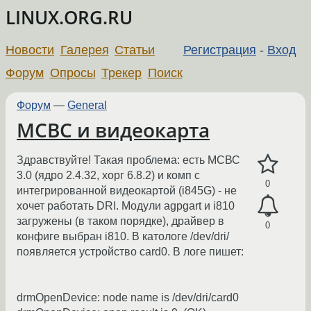
LINUX.ORG.RU
Новости
Галерея
Статьи
Регистрация
-
Вход
Форум
Опросы
Трекер
Поиск
Форум
—
General
МСВС и видеокарта
Здравствуйте! Такая проблема: есть МСВС
3.0 (ядро 2.4.32, хорг 6.8.2) и комп с
0
интегрированной видеокартой (i845G) - не
хочет работать DRI. Модули agpgart и i810
загружены (в таком порядке), драйвер в
0
конфиге выбран i810. В катологе /dev/dri/
появляется устройство card0. В логе пишет:
drmOpenDevice: node name is /dev/dri/card0