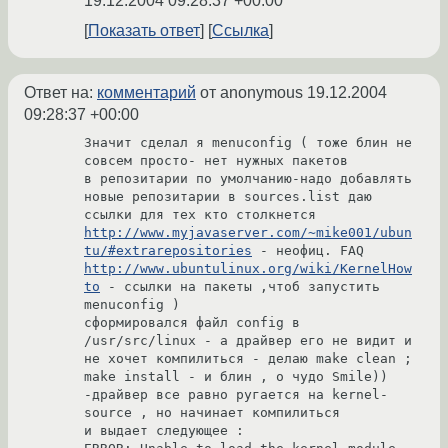
19.12.2004 09:28:37 +00:00
Показать ответ
Ссылка
Ответ на:
комментарий
от anonymous
19.12.2004
09:28:37 +00:00
Значит сделал я menuconfig ( тоже блин не 
совсем просто- нет нужных пакетов

в репозитарии по умолчанию-надо добавлять 
новые репозитарии в sources.list даю

http://www.myjavaserver.com/~mike001/ubun
tu/#extrarepositories
http://www.ubuntulinux.org/wiki/KernelHow
to
 - ссылки на пакеты ,чтоб запустить

menuconfig )

сформировался файл config в 
/usr/src/linux - а драйвер его не видит и 
не хочет компилиться - делаю make clean ; 
make install - и блин , о чудо Smile))

-драйвер все равно ругается на kernel-
source , но начинает компилиться

и выдает следующее :
