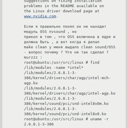
suggestions on fixing installation 
problems in the README available on

the Linux driver download page at 
www.nvidia.com
.

Если я правильно понял он не находит 
модуль OSS nvsound , но

прикол в том , что OSS включена в ядре и 
должна быть , а вот когда я делал

make clean у меня выдало clean sound/OSS 
- вопрос почему ? Что не так сделал ?

murzzz :

root@ubuntu:/usr/src/linux # find 
/lib/modules -name *intel*

/lib/modules/2.6.8.1-3-
386/kernel/drivers/char/agp/intel-mch-
agp.ko

/lib/modules/2.6.8.1-3-
386/kernel/drivers/char/agp/intel-agp.ko

/lib/modules/2.6.8.1-3-
386/kernel/sound/pci/snd-intel8x0m.ko

/lib/modules/2.6.8.1-3-
386/kernel/sound/pci/snd-intel8x0.ko

root@ubuntu:/usr/src/linux # uname -r

2.6.8.1-3-386
