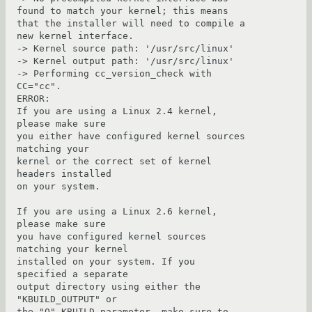
found to match your kernel; this means

that the installer will need to compile a 
new kernel interface.

-> Kernel source path: '/usr/src/linux'

-> Kernel output path: '/usr/src/linux'

-> Performing cc_version_check with 
CC="cc".

ERROR:

If you are using a Linux 2.4 kernel, 
please make sure

you either have configured kernel sources 
matching your

kernel or the correct set of kernel 
headers installed

on your system.

If you are using a Linux 2.6 kernel, 
please make sure

you have configured kernel sources 
matching your kernel

installed on your system. If you 
specified a separate

output directory using either the 
"KBUILD_OUTPUT" or

the "O" KBUILD parameter, make sure to 