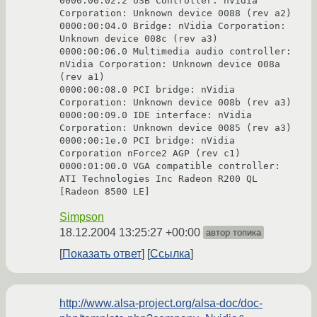
0000:00:02.2 USB Controller: nVidia 
Corporation: Unknown device 0088 (rev a2)

0000:00:04.0 Bridge: nVidia Corporation: 
Unknown device 008c (rev a3)

0000:00:06.0 Multimedia audio controller: 
nVidia Corporation: Unknown device 008a 
(rev a1)

0000:00:08.0 PCI bridge: nVidia 
Corporation: Unknown device 008b (rev a3)

0000:00:09.0 IDE interface: nVidia 
Corporation: Unknown device 0085 (rev a3)

0000:00:1e.0 PCI bridge: nVidia 
Corporation nForce2 AGP (rev c1)

0000:01:00.0 VGA compatible controller: 
ATI Technologies Inc Radeon R200 QL 
Simpson
18.12.2004 13:25:27 +00:00
автор топика
Показать ответ
Ссылка
http://www.alsa-project.org/alsa-doc/doc-