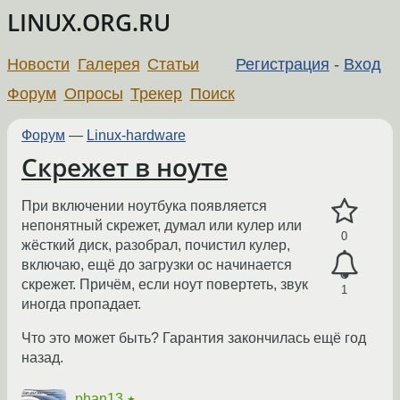
LINUX.ORG.RU
Новости
Галерея
Статьи
Регистрация
-
Вход
Форум
Опросы
Трекер
Поиск
Форум
—
Linux-hardware
Скрежет в ноуте
При включении ноутбука появляется
непонятный скрежет, думал или кулер или
0
жёсткий диск, разобрал, почистил кулер,
включаю, ещё до загрузки ос начинается
скрежет. Причём, если ноут повертеть, звук
1
иногда пропадает.
Что это может быть? Гарантия закончилась ещё год
назад.
phan13
★