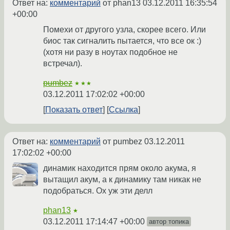
Ответ на:
комментарий
от phan13
03.12.2011 16:35:54
+00:00
Помехи от другого узла, скорее всего. Или
биос так сигналить пытается, что все ок :)
(хотя ни разу в ноутах подобное не
встречал).
pumbez
★★★
03.12.2011 17:02:02 +00:00
Показать ответ
Ссылка
Ответ на:
комментарий
от pumbez
03.12.2011
17:02:02 +00:00
динамик находится прям около акума, я
вытащил акум, а к динамику там никак не
подобраться. Ох уж эти делл
phan13
★
03.12.2011 17:14:47 +00:00
автор топика