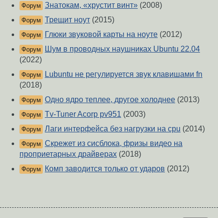
Знатокам, «хрустит винт»
(2008)
Форум
Трещит ноут
(2015)
Форум
Глюки звуковой карты на ноуте
(2012)
Форум
Шум в проводных наушниках Ubuntu 22.04
Форум
(2022)
Lubuntu не регулируется звук клавишами fn
Форум
(2018)
Одно ядро теплее, другое холоднее
(2013)
Форум
Tv-Tuner Acorp pv951
(2003)
Форум
Лаги интерфейса без нагрузки на cpu
(2014)
Форум
Скрежет из сисблока, фризы видео на
Форум
проприетарных драйверах
(2018)
Комп заводится только от ударов
(2012)
Форум