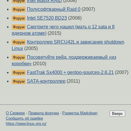
Intel Matrix RAID
(2008)
Форум
Полусофтварный Raid 0
(2007)
Форум
Intel SE7520 BD23
(2006)
Форум
Смотрите чего нашел (мать о 12 sata и 8
Форум
ядерном атоме)
(2015)
Контроллер SRCU42L и зависание shutdown
Форум
Linux
(2005)
Посоветуйте рейд, поддерживаемый «из
Форум
коробки»
(2010)
FastTrak Sx4000 + gentoo-sources-2.6.21
(2007)
Форум
SATA-контроллер
(2011)
Форум
О Сервере
-
Правила форума
-
Разметка Markdown
Вверх
Сообщить об ошибке
https://www.linux.org.ru/