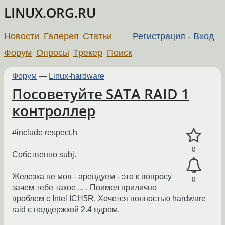
LINUX.ORG.RU
Новости
Галерея
Статьи
Регистрация
-
Вход
Форум
Опросы
Трекер
Поиск
Форум
—
Linux-hardware
Посоветуйте SATA RAID 1
контроллер
#include respect.h
0
Собственно subj.
Железка не моя - арендуем - это к вопросу
0
зачем тебе такое ... . Поимел прилично
проблем с Intel ICH5R. Хочется полностью hardware
raid с поддержкой 2.4 ядром.