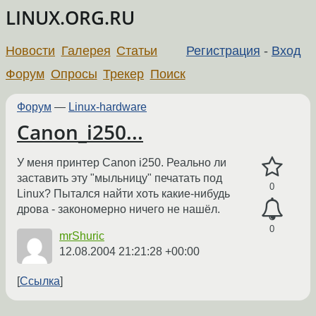
LINUX.ORG.RU
Новости
Галерея
Статьи
Регистрация
-
Вход
Форум
Опросы
Трекер
Поиск
Форум
—
Linux-hardware
Canon_i250...
У меня принтер Canon i250. Реально ли
заставить эту "мыльницу" печатать под
0
Linux? Пытался найти хоть какие-нибудь
дрова - закономерно ничего не нашёл.
0
mrShuric
12.08.2004 21:21:28 +00:00
Ссылка