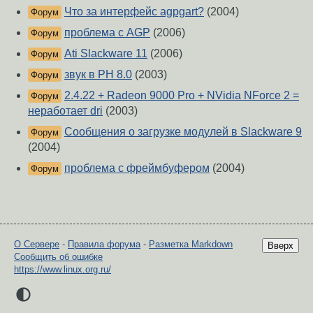
Что за интерфейс agpgart?
(2004)
Форум
проблема с AGP
(2006)
Форум
Ati Slackware 11
(2006)
Форум
звук в РН 8.0
(2003)
Форум
2.4.22 + Radeon 9000 Pro + NVidia NForce 2 =
Форум
неработает dri
(2003)
Сообщения о загрузке модулей в Slackware 9
Форум
(2004)
проблема с фреймбуфером
(2004)
Форум
О Сервере
-
Правила форума
-
Разметка Markdown
Вверх
Сообщить об ошибке
https://www.linux.org.ru/