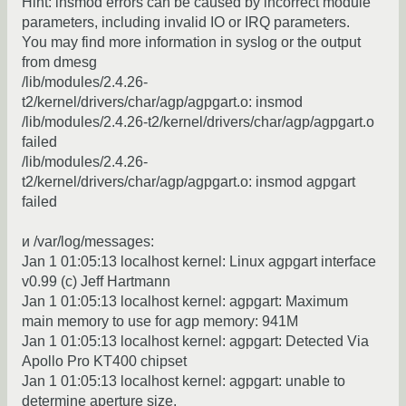
Hint: insmod errors can be caused by incorrect module
parameters, including invalid IO or IRQ parameters.
You may find more information in syslog or the output
from dmesg
/lib/modules/2.4.26-
t2/kernel/drivers/char/agp/agpgart.o: insmod
/lib/modules/2.4.26-t2/kernel/drivers/char/agp/agpgart.o
failed
/lib/modules/2.4.26-
t2/kernel/drivers/char/agp/agpgart.o: insmod agpgart
failed
и /var/log/messages:
Jan 1 01:05:13 localhost kernel: Linux agpgart interface
v0.99 (c) Jeff Hartmann
Jan 1 01:05:13 localhost kernel: agpgart: Maximum
main memory to use for agp memory: 941M
Jan 1 01:05:13 localhost kernel: agpgart: Detected Via
Apollo Pro KT400 chipset
Jan 1 01:05:13 localhost kernel: agpgart: unable to
determine aperture size.