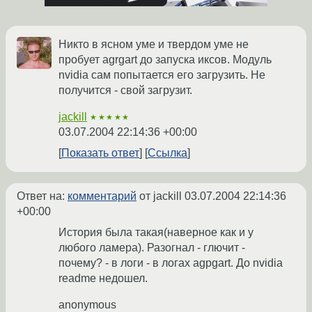
Никто в ясном уме и твердом уме не
пробует agrgart до запуска иксов. Модуль
nvidia сам попытается его загрузить. Не
получится - свой загрузит.
jackill
★★★★★
03.07.2004 22:14:36 +00:00
Показать ответ
Ссылка
Ответ на:
комментарий
от jackill
03.07.2004 22:14:36
+00:00
История была такая(наверное как и у
любого ламера). Разогнал - глючит -
почему? - в логи - в логах agpgart. До nvidia
readme недошел.
anonymous