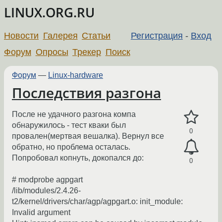
LINUX.ORG.RU
Новости
Галерея
Статьи
Регистрация
-
Вход
Форум
Опросы
Трекер
Поиск
Форум
—
Linux-hardware
Последствия разгона
После не удачного разгона компа
обнаружилось - тест кваки был
0
провален(мертвая вешалка). Вернул все
обратно, но проблема осталась.
Попробовал копнуть, докопался до:
0
# modprobe agpgart
/lib/modules/2.4.26-
t2/kernel/drivers/char/agp/agpgart.o: init_module:
Invalid argument