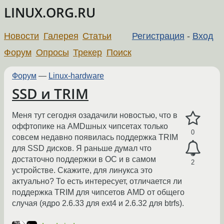
LINUX.ORG.RU
Новости
Галерея
Статьи
Регистрация
-
Вход
Форум
Опросы
Трекер
Поиск
Форум
—
Linux-hardware
SSD и TRIM
Меня тут сегодня озадачили новостью, что в
оффтопике на AMDшных чипсетах только
0
совсем недавно появилась поддержка TRIM
для SSD дисков. Я раньше думал что
достаточно поддержки в ОС и в самом
2
устройстве. Скажите, для линукса это
актуально? То есть интересует, отличается ли
поддержка TRIM для чипсетов AMD от общего
случая (ядро 2.6.33 для ext4 и 2.6.32 для btrfs).