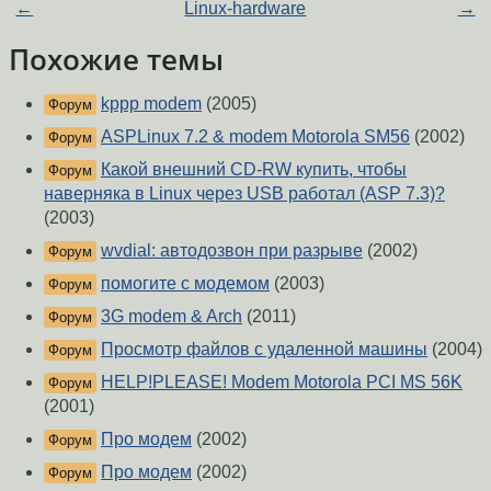
←
Linux-hardware
→
Похожие темы
kppp modem
(2005)
Форум
ASPLinux 7.2 & modem Motorola SM56
(2002)
Форум
Какой внешний CD-RW купить, чтобы
Форум
наверняка в Linux через USB работал (ASP 7.3)?
(2003)
wvdial: автодозвон при разрыве
(2002)
Форум
помогите с модемом
(2003)
Форум
3G modem & Arch
(2011)
Форум
Просмотр файлов с удаленной машины
(2004)
Форум
HELP!PLEASE! Modem Motorola PCI MS 56K
Форум
(2001)
Про модем
(2002)
Форум
Про модем
(2002)
Форум