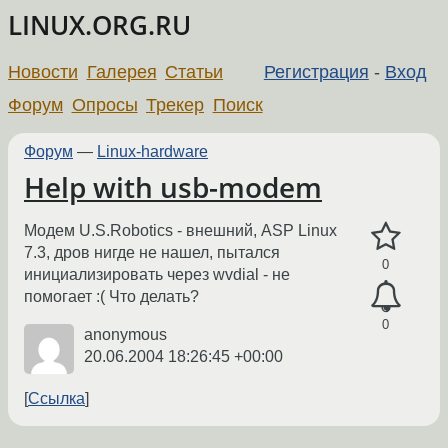
LINUX.ORG.RU
Новости
Галерея
Статьи
Регистрация
-
Вход
Форум
Опросы
Трекер
Поиск
Форум
—
Linux-hardware
Help with usb-modem
Модем U.S.Robotics - внешний, ASP Linux
7.3, дров нигде не нашел, пытался
0
инициализировать через wvdial - не
помогает :( Что делать?
0
anonymous
20.06.2004 18:26:45 +00:00
Ссылка