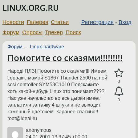
LINUX.ORG.RU
Новости
Галерея
Статьи
Регистрация
-
Вход
Форум
Опросы
Трекер
Поиск
Форум
—
Linux-hardware
Помогите со сказями!!!!!!!!!
Народ! ПЛЗ! Помогите со сказями!!! Имеем
сервак с мамой S1867 Thunder 2500 на ней
0
scsi controller SYM53C1010 Подскажите
хоть какой-нибудь Linux это понимает????
Нас уже начальство во все дырки имеет,
0
заплатили за тачку 4 штуки и не выходит
каменный цветочек!! Заранее спасибо!!
root@ideal.ru
anonymous
24.01.2001 13:37:45 +00:00