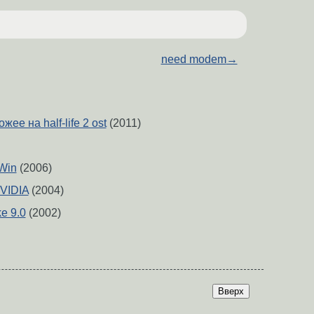
need modem
→
жее на half-life 2 ost
(2011)
Win
(2006)
NVIDIA
(2004)
e 9.0
(2002)
Вверх