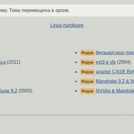
ему. Тема перемещена в архив.
Linux-hardware
[музыка] ищу похо
Форум
аса
(2011)
ext3 в xfs
(2004)
Форум
аналог CASE Bp
Форум
Mandrake 9.2 & 
Форум
Suse 9.2
(2005)
NVidia & Mandrak
Форум