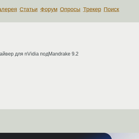
алерея
Статьи
Форум
Опросы
Трекер
Поиск
айвер для nVidia подMandrake 9.2