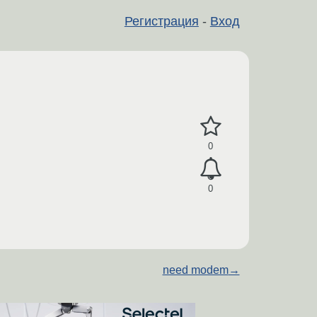
Регистрация
-
Вход
0
0
need modem
→