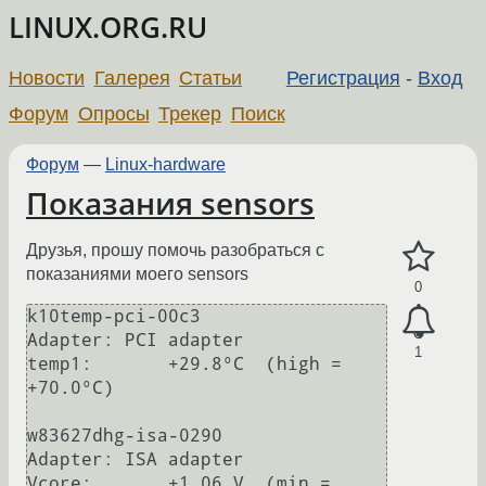
LINUX.ORG.RU
Новости
Галерея
Статьи
Регистрация
-
Вход
Форум
Опросы
Трекер
Поиск
Форум
—
Linux-hardware
Показания sensors
Друзья, прошу помочь разобраться с
показаниями моего sensors
0
k10temp-pci-00c3

Adapter: PCI adapter

1
temp1:       +29.8°C  (high = 
+70.0°C)                  

w83627dhg-isa-0290

Adapter: ISA adapter

Vcore:       +1.06 V  (min =  