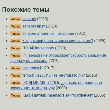
Похожие темы
sensors
(2013)
Форум
sensors врет
(2013)
Форум
sensors странные показания
(2012)
Форум
Как расшифровать показания sensors?
(2025)
Форум
[10.04] lm-sensors
(2010)
Форум
im_sensors не отображает скорость вращения
Форум
кулера у процессора
(2015)
screenfetch
(2017)
Форум
temp3: +127.0°C Не многовато ли?
(2015)
Форум
[FC9] MB MSI 7176 lm_sensors неправильно
Форум
показывает температуру
(2009)
Какой датчик lmsensors за что отвечает
(2005)
Форум