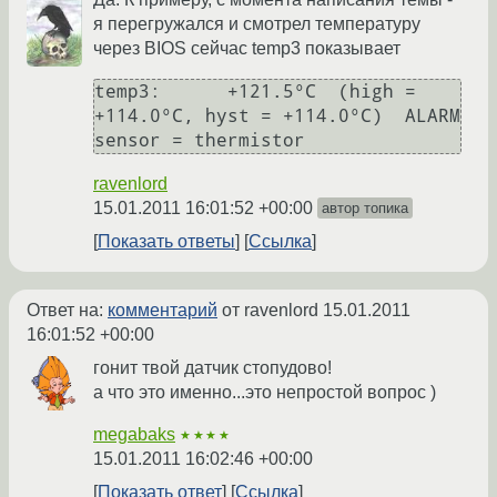
я перегружался и смотрел температуру
через BIOS сейчас temp3 показывает
temp3:      +121.5°C  (high = 
+114.0°C, hyst = +114.0°C)  ALARM  
ravenlord
15.01.2011 16:01:52 +00:00
автор топика
Показать ответы
Ссылка
Ответ на:
комментарий
от ravenlord
15.01.2011
16:01:52 +00:00
гонит твой датчик стопудово!
а что это именно...это непростой вопрос )
megabaks
★★★★
15.01.2011 16:02:46 +00:00
Показать ответ
Ссылка