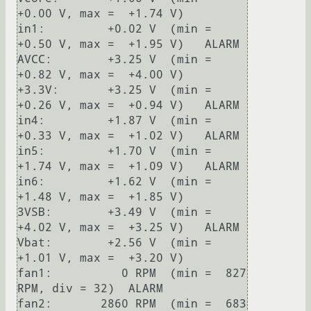
+0.00 V, max =  +1.74 V)   

in1:         +0.02 V  (min =  
+0.50 V, max =  +1.95 V)   ALARM

AVCC:        +3.25 V  (min =  
+0.82 V, max =  +4.00 V)   

+3.3V:       +3.25 V  (min =  
+0.26 V, max =  +0.94 V)   ALARM

in4:         +1.87 V  (min =  
+0.33 V, max =  +1.02 V)   ALARM

in5:         +1.70 V  (min =  
+1.74 V, max =  +1.09 V)   ALARM

in6:         +1.62 V  (min =  
+1.48 V, max =  +1.85 V)   

3VSB:        +3.49 V  (min =  
+4.02 V, max =  +3.25 V)   ALARM

Vbat:        +2.56 V  (min =  
+1.01 V, max =  +3.20 V)   

fan1:          0 RPM  (min =  827 
RPM, div = 32)  ALARM

fan2:       2860 RPM  (min =  683 