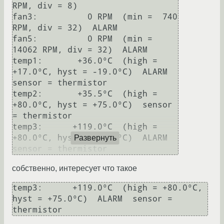
RPM, div = 8)

fan3:          0 RPM  (min =  740 
RPM, div = 32)  ALARM

fan5:          0 RPM  (min = 
14062 RPM, div = 32)  ALARM

temp1:       +36.0°C  (high = 
+17.0°C, hyst = -19.0°C)  ALARM  
sensor = thermistor

temp2:       +35.5°C  (high = 
+80.0°C, hyst = +75.0°C)  sensor 
= thermistor

temp3:      +119.0°C  (high = 
+80.0°C, hyst = +75.0°C)  ALARM  
Развернуть
sensor = thermistor
собственно, интересует что такое
temp3:      +119.0°C  (high = +80.0°C, 
hyst = +75.0°C)  ALARM  sensor = 
thermistor