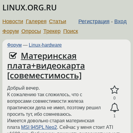
LINUX.ORG.RU
Новости
Галерея
Статьи
Регистрация
-
Вход
Форум
Опросы
Трекер
Поиск
Форум
—
Linux-hardware
Материнская
плата+видеокарта
[совеместимость]
Добрый вечер.
К сожалению так сложилось, что с
0
вопросами совместимости железа
практически дела не имел, поэтому решил
просить тут, ибо сомневаюсь.
1
Имеется довольно старая материнская
плата
MSI 945PL Neo2
. Сейчас у меня стоит ATI