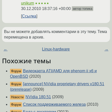
unikum
★★★★★
30.12.2010 18:37:16 +00:00
автор топика
Ссылка
Вы не можете добавлять комментарии в эту тему. Тема
перемещена в архив.
←
Linux-hardware
→
Похожие темы
Видеокарта ATI/AMD для phenom ii x6 и
Форум
OpenBSD
(2020)
[announce] NVidia proprietary drivers v180.51
Форум
(prerelease)
(2009)
NVidia 180.51
(2009)
Новости
Список поддерживаемого железа
(2010)
Форум
Беда с десктопом
(2013)