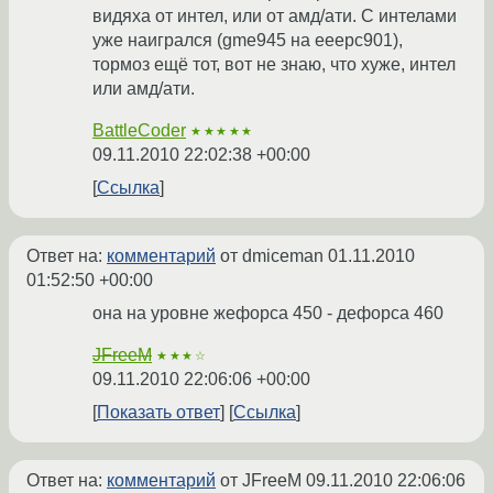
видяха от интел, или от амд/ати. С интелами
уже наигрался (gme945 на eeepc901),
тормоз ещё тот, вот не знаю, что хуже, интел
или амд/ати.
BattleCoder
★★★★★
09.11.2010 22:02:38 +00:00
Ссылка
Ответ на:
комментарий
от dmiceman
01.11.2010
01:52:50 +00:00
она на уровне жефорса 450 - дефорса 460
JFreeM
★★★☆
09.11.2010 22:06:06 +00:00
Показать ответ
Ссылка
Ответ на:
комментарий
от JFreeM
09.11.2010 22:06:06