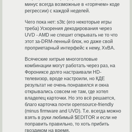
минус всегда возможные в «горячем» коде
регрессии) с каждой неделей.
Чего пока нет: s3tc (его некоторые игры
треба) Ускорения декодирования через
UVD - AMD не спешит открывать не то что
этот за-DRM-ленный блок, но даже свой
проприетарный интерфейс к нему, XvBA.
Всяческие хитрые многоголовые
комбинации могут работать через раз, на
Форониксе долго настраивали HD-
телевизор, вроде настроили, но КДЕ
результат не очень понравился и окна
открывались совсем не там, где хотел
владелец карточки. Но это всё решается,
благо карточка почти opensource-friendly
(minus firmware and UVD). Т.е. всегда можно
взять в руки любимый $EDITOR и если не
поправить правильно, то хоть прибить
гвоздиком на время.