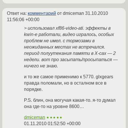
Ответ на:
комментарий
от dmiceman
31.10.2010
11:56:06 +00:00
> использовал xf86-video-ati. эффекты в
kwin-е работали, видео игралось, особых
проблем не имел. с тормозами в
неожиданных местах не встречался.
период полуутекания памяти в X-сах — 2
недели. вот про засыпать/просыпаться —
ничего не знаю.
и то же самое применимо к 5770. glxgears
правда поломали, но в осталном все в
порядке.
P.S. блин, она могучая какая-то. я-то думал
она где-то на уровне 8600…
dmiceman
★★★★★
01.11.2010 01:52:50 +00:00