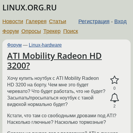
LINUX.ORG.RU
Новости
Галерея
Статьи
Регистрация
-
Вход
Форум
Опросы
Трекер
Поиск
Форум
—
Linux-hardware
ATI Mobility Radeon HD
3200?
Хочу купить ноутбук с ATI Mobility Radeon
HD 3200 на борту. Чем мне это будет
0
черевато? Что будет работать, что не будет?
Засыпать/просыпаться ноутбук с такой
видюхой нормально будет?
2
Кстати, что там со свободными дровами под ATI?
Насколько глючные? Насколько тормозные?