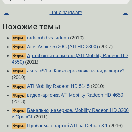
←
Linux-hardware
→
Похожие темы
radeonhd vs radeon
(2010)
Форум
Acer Aspire 5720G (ATI HD 2300)
(2007)
Форум
Артефакты на экране (ATI Mobility Radeon HD
Форум
4550)
(2011)
asus m51ta. Как «переключить» видеокарту?
Форум
(2010)
ATI Mobility Radeon HD 5145
(2010)
Форум
видеокарточка ATI Mobility Radeon HD 4650
Форум
(2013)
Банально, наверное. Mobility Radeon HD 3200
Форум
и OpenGL
(2011)
Проблема с картой ATI на Debian 8.1
(2016)
Форум