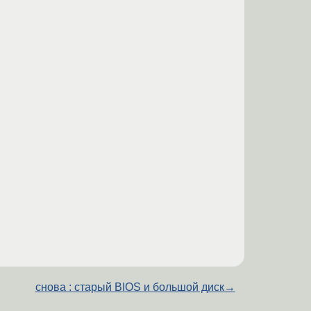
снова : старый BIOS и большой диск
→