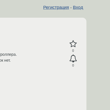
Регистрация
-
Вход
0
троллера.
к нет.
0