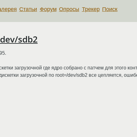
алерея
Статьи
Форум
Опросы
Трекер
Поиск
 /dev/sdb2
95.
кетки загрузочной где ядро собрано с патчем для этого кон
 дискетки загрузочной по root=/dev/sdb2 все цепляется, ошибо