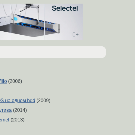
lilo
(2006)
S на одном hdd
(2009)
бутива
(2014)
ernel
(2013)