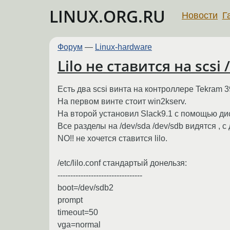
LINUX.ORG.RU
Новости
Г
Форум
—
Linux-hardware
Lilo не ставится на scsi
Есть два scsi винта на контроллере Tekram 3
На первом винте стоит win2kserv.
На второй установил Slack9.1 с помощью дис
Все разделы на /dev/sda /dev/sdb видятся , с
NO!! не хочется ставится lilo.
/etc/lilo.conf стандартый донельзя:
---------------------------------
boot=/dev/sdb2
prompt
timeout=50
vga=normal