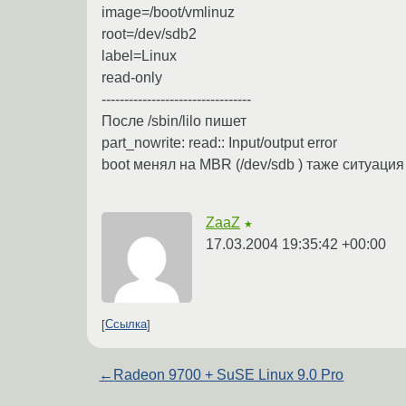
image=/boot/vmlinuz
root=/dev/sdb2
label=Linux
read-only
---------------------------------
После /sbin/lilo пишет
part_nowrite: read:: Input/output error
boot менял на MBR (/dev/sdb ) таже ситуация 
ZaaZ
★
17.03.2004 19:35:42 +00:00
Ссылка
←
Radeon 9700 + SuSE Linux 9.0 Pro