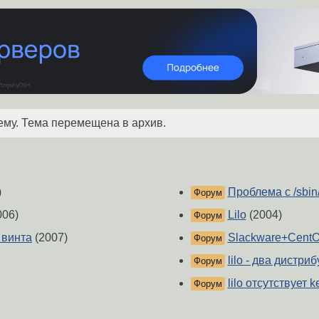
ему. Тема перемещена в архив.
)
Проблема с /sbin/
Форум
006)
Lilo
(2004)
Форум
 винта
(2007)
Slackware+CentO
Форум
lilo - два дистри
Форум
lilo отсутствует k
Форум