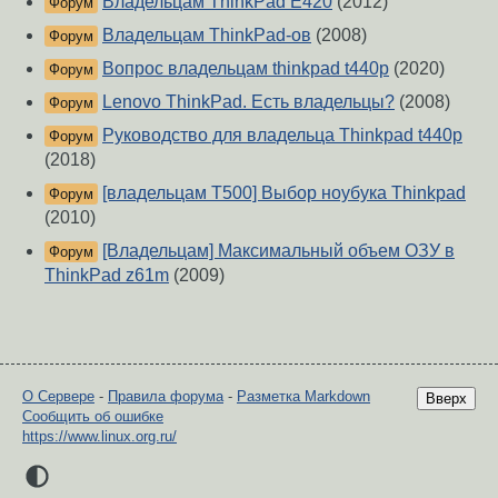
Владельцам ThinkPad E420
(2012)
Форум
Владельцам ThinkPad-ов
(2008)
Форум
Вопрос владельцам thinkpad t440p
(2020)
Форум
Lenovo ThinkPad. Есть владельцы?
(2008)
Форум
Руководство для владельца Thinkpad t440p
Форум
(2018)
[владельцам T500] Выбор ноубука Thinkpad
Форум
(2010)
[Владельцам] Максимальный объем ОЗУ в
Форум
ThinkPad z61m
(2009)
О Сервере
-
Правила форума
-
Разметка Markdown
Вверх
Сообщить об ошибке
https://www.linux.org.ru/