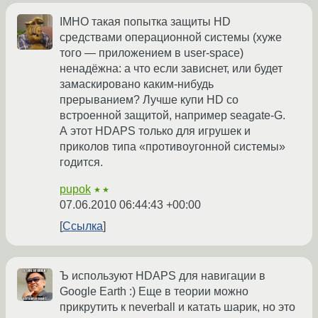
IMHO такая попытка защиты HD
средствами операционной системы (хуже
того — приложением в user-space)
ненадёжна: а что если зависнет, или будет
замаскировано каким-нибудь
прерыванием? Лучше купи HD со
встроенной защитой, например seagate-G.
А этот HDAPS только для игрушек и
приколов типа «противоугонной системы»
годится.
pupok
★★
07.06.2010 06:44:43 +00:00
Ссылка
Ъ используют HDAPS для навигации в
Google Earth :) Еще в теории можно
прикрутить к neverball и катать шарик, но это