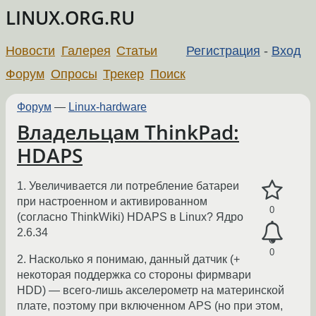
LINUX.ORG.RU
Новости
Галерея
Статьи
Регистрация
-
Вход
Форум
Опросы
Трекер
Поиск
Форум
—
Linux-hardware
Владельцам ThinkPad:
HDAPS
1. Увеличивается ли потребление батареи
при настроенном и активированном
0
(согласно ThinkWiki) HDAPS в Linux? Ядро
2.6.34
0
2. Насколько я понимаю, данный датчик (+
некоторая поддержка со стороны фирмвари
HDD) — всего-лишь акселерометр на материнской
плате, поэтому при включенном APS (но при этом,