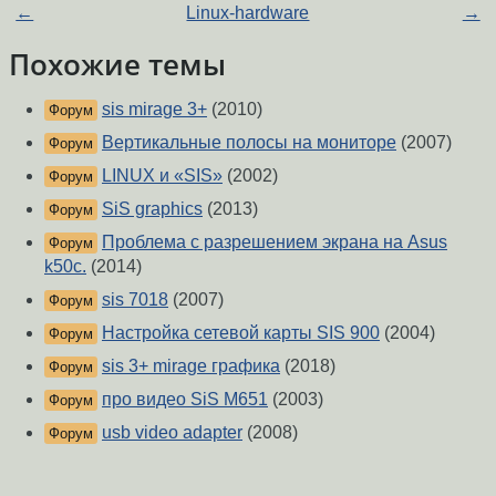
←
Linux-hardware
→
Похожие темы
sis mirage 3+
(2010)
Форум
Вертикальные полосы на мониторе
(2007)
Форум
LINUX и «SIS»
(2002)
Форум
SiS graphics
(2013)
Форум
Проблема с разрешением экрана на Asus
Форум
k50c.
(2014)
sis 7018
(2007)
Форум
Настройка сетевой карты SIS 900
(2004)
Форум
sis 3+ mirage графика
(2018)
Форум
про видео SiS M651
(2003)
Форум
usb video adapter
(2008)
Форум