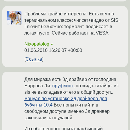
Проблема крайне интересна. Есть комп в
терминальном классе: чипсет+видео от SiS.
Глючит безбожно: тормозит, подвисает, в
логах пусто. Сейчас работает на VESA
Nixopatolog
★
01.06.2010 16:26:07 +00:00
Ссылка
Для миража есть 3д драйвер от господина
Барроса Ли.
пруфлинк
, но жидо-китайцы из
sis не выкладывают его в общий доступ..
мануал по установке 2д драйвера для
бубунты 10.4
Все попытки найти в
свободном доступе именно 3д драйвер
закончились неудачей.
Из собственного опыта, как бывший