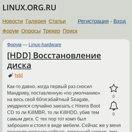
LINUX.ORG.RU
Новости
Галерея
Статьи
Регистрация
-
Вход
Форум
Опросы
Трекер
Поиск
Форум
—
Linux-hardware
[HDD] Восстановление
диска
hdd
Как-то давно, когда первый раз сносил
Мандриву, поставленную «по умолчанию»
0
на весь свой 60гигабайтный Seagate,
умудрился случайно заюзать с Hirens Boot
CD то ли KillMBR, то ли KillHDD, убив тем
0
самым диск. С тех пор тот комп был
заброшен и стоял в виде мебели. Сейчас же у меня
возникло желание собрать домашний сервер, тем