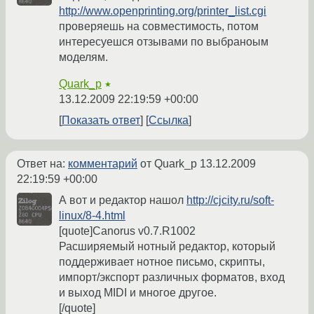
http://www.openprinting.org/printer_list.cgi
проверяешь на совместимость, потом
интересуешся отзывами по выбраноым
моделям.
Quark_p
★
13.12.2009 22:19:59 +00:00
Показать ответ
Ссылка
Ответ на:
комментарий
от Quark_p
13.12.2009
22:19:59 +00:00
А вот и редактор нашол
http://cjcity.ru/soft-
linux/8-4.html
[quote]Canorus v0.7.R1002
Расширяемый нотный редактор, который
поддерживает нотное письмо, скрипты,
импорт/экспорт различных форматов, вход
и выход MIDI и многое другое.
[/quote]