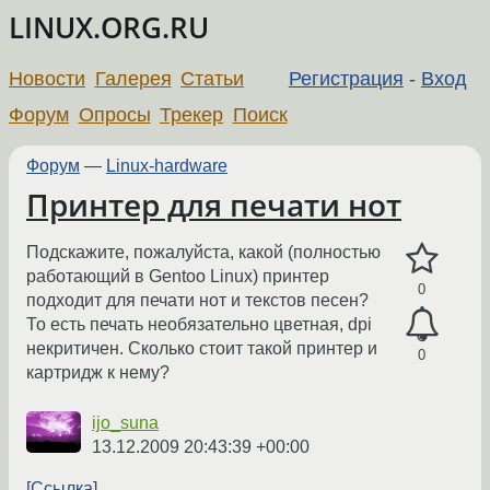
LINUX.ORG.RU
Новости
Галерея
Статьи
Регистрация
-
Вход
Форум
Опросы
Трекер
Поиск
Форум
—
Linux-hardware
Принтер для печати нот
Подскажите, пожалуйста, какой (полностью
работающий в Gentoo Linux) принтер
0
подходит для печати нот и текстов песен?
То есть печать необязательно цветная, dpi
некритичен. Сколько стоит такой принтер и
0
картридж к нему?
ijo_suna
13.12.2009 20:43:39 +00:00
Ссылка