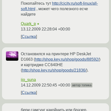
Покопайтесь тут
http://cjcity.ru/soft-linux/all-
soft.html
, может чего полезного есче
найдете
Quark_p
★
13.12.2009 22:28:04 +00:00
Ссылка
Остановился на принтере HP DeskJet
D1663 (
http://shop.key.ru/shop/goods/88592/
)
и картридже CC640HE
(
http://shop.key.ru/shop/goods/21836/
).
ijo_suna
14.12.2009 22:50:45 +00:00
автор топика
Ссылка
бери самсунг какойнить или бразер,