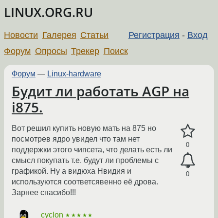
LINUX.ORG.RU
Новости
Галерея
Статьи
Регистрация
-
Вход
Форум
Опросы
Трекер
Поиск
Форум
—
Linux-hardware
Будит ли работать AGP на
i875.
Вот решил купить новую мать на 875 но
посмотрев ядро увидел что там нет
0
поддержки этого чипсета, что делать есть ли
смысл покупать т.е. будут ли проблемы с
графикой. Ну а видюха Нвидия и
0
используются соответсявенно её дрова.
Зарнее спасибо!!!
cyclon
★★★★★