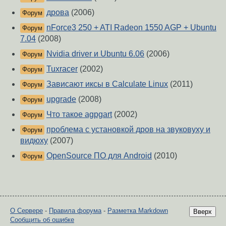
дрова
(2006)
Форум
nForce3 250 + ATI Radeon 1550 AGP + Ubuntu
Форум
7.04
(2008)
Nvidia driver и Ubuntu 6.06
(2006)
Форум
Tuxracer
(2002)
Форум
Зависают иксы в Calculate Linux
(2011)
Форум
upgrade
(2008)
Форум
Что такое agpgart
(2002)
Форум
проблема с установкой дров на звуковуху и
Форум
видюху
(2007)
OpenSource ПО для Android
(2010)
Форум
О Сервере
-
Правила форума
-
Разметка Markdown
Вверх
Сообщить об ошибке