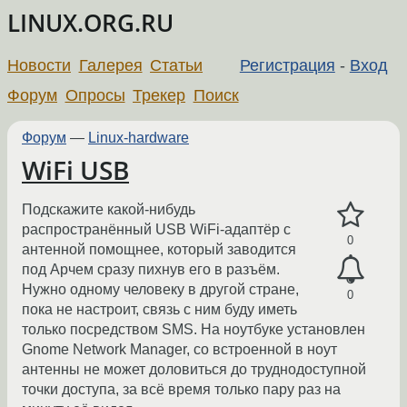
LINUX.ORG.RU
Новости
Галерея
Статьи
Регистрация
-
Вход
Форум
Опросы
Трекер
Поиск
Форум
—
Linux-hardware
WiFi USB
Подскажите какой-нибудь
распространённый USB WiFi-адаптёр с
0
антенной помощнее, который заводится
под Арчем сразу пихнув его в разъём.
Нужно одному человеку в другой стране,
0
пока не настроит, связь с ним буду иметь
только посредством SMS. На ноутбуке установлен
Gnome Network Manager, со встроенной в ноут
антенны не может доловиться до труднодоступной
точки доступа, за всё время только пару раз на