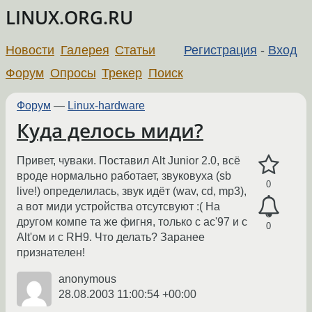
LINUX.ORG.RU
Новости
Галерея
Статьи
Регистрация
-
Вход
Форум
Опросы
Трекер
Поиск
Форум
—
Linux-hardware
Куда делось миди?
Привет, чуваки. Поставил Alt Junior 2.0, всё
вроде нормально работает, звуковуха (sb
0
live!) определилась, звук идёт (wav, cd, mp3),
а вот миди устройства отсутсвуют :( На
другом компе та же фигня, только с ac'97 и с
0
Alt'ом и с RH9. Что делать? Заранее
признателен!
anonymous
28.08.2003 11:00:54 +00:00