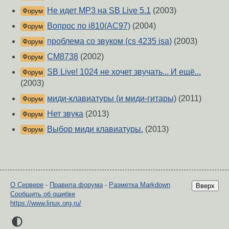
Не идет MP3 на SB Live 5.1
(2003)
Форум
Вопрос по i810(AC97)
(2004)
Форум
проблема со звуком (cs 4235 isa)
(2003)
Форум
CM8738
(2002)
Форум
SB Live! 1024 не хочет звучать... И ещё...
Форум
(2003)
миди-клавиатуры (и миди-гитары)
(2011)
Форум
Нет звука
(2013)
Форум
Выбор миди клавиатуры.
(2013)
Форум
О Сервере
-
Правила форума
-
Разметка Markdown
Вверх
Сообщить об ошибке
https://www.linux.org.ru/