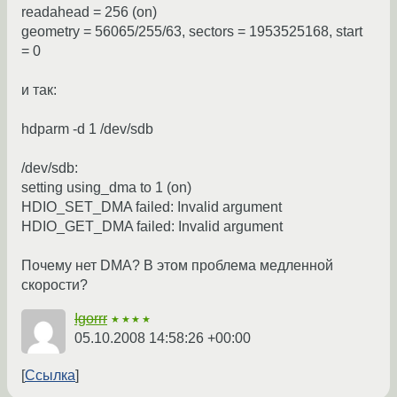
readahead = 256 (on)
geometry = 56065/255/63, sectors = 1953525168, start
= 0
и так:
hdparm -d 1 /dev/sdb
/dev/sdb:
setting using_dma to 1 (on)
HDIO_SET_DMA failed: Invalid argument
HDIO_GET_DMA failed: Invalid argument
Почему нет DMA? В этом проблема медленной
скорости?
Igorrr
★★★★
05.10.2008 14:58:26 +00:00
Ссылка