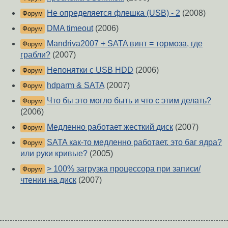
Не определяется флешка (USB) - 2
(2008)
Форум
DMA timeout
(2006)
Форум
Mandriva2007 + SATA винт = тормоза, где
Форум
грабли?
(2007)
Непонятки с USB HDD
(2006)
Форум
hdparm & SATA
(2007)
Форум
Что бы это могло быть и что с этим делать?
Форум
(2006)
Медленно работает жесткий диск
(2007)
Форум
SATA как-то медленно работает. это баг ядра?
Форум
или руки кривые?
(2005)
> 100% загрузка процессора при записи/
Форум
чтении на диск
(2007)