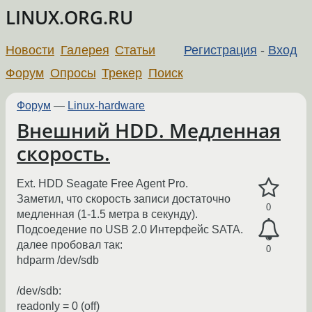
LINUX.ORG.RU
Новости
Галерея
Статьи
Регистрация
-
Вход
Форум
Опросы
Трекер
Поиск
Форум
—
Linux-hardware
Внешний HDD. Медленная
скорость.
Ext. HDD Seagate Free Agent Pro.
Заметил, что скорость записи достаточно
0
медленная (1-1.5 метра в секунду).
Подсоедение по USB 2.0 Интерфейс SATA.
далее пробовал так:
0
hdparm /dev/sdb
/dev/sdb:
readonly = 0 (off)