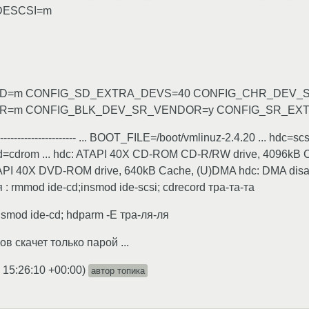
DESCSI=m
D=m CONFIG_SD_EXTRA_DEVS=40 CONFIG_CHR_DEV_
R=m CONFIG_BLK_DEV_SR_VENDOR=y CONFIG_SR_EX
-------------------------- ... BOOT_FILE=/boot/vmlinuz-2.4.20 ... h
d=cdrom ... hdc: ATAPI 40X CD-ROM CD-R/RW drive, 4096kB 
PI 40X DVD-ROM drive, 640kB Cache, (U)DMA hdc: DMA disabled hd
ю я : rmmod ide-cd;insmod ide-scsi; cdrecord тра-та-та
nsmod ide-cd; hdparm -E тра-ля-ля
в скачет только парой ...
 15:26:10 +00:00
)
автор топика