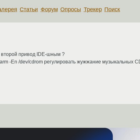
алерея
Статьи
Форум
Опросы
Трекер
Поиск
 второй привод IDE-шным ?
arm -En /dev/cdrom регулировать жужжание музыкальных CD 