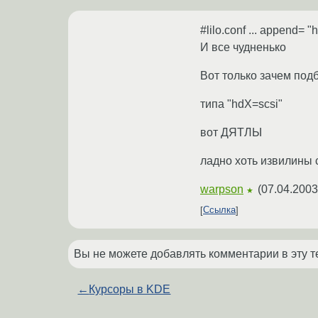
#lilo.conf ... append= 
И все чудненько
Вот только зачем подб
типа "hdX=scsi"
вот ДЯТЛЫ
ладно хоть извилины 
warpson
(
07.04.2003
★
Ссылка
Вы не можете добавлять комментарии в эту т
←
Курсоры в KDE