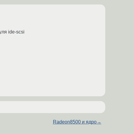
ля ide-scsi
Radeon8500 и ядро
→