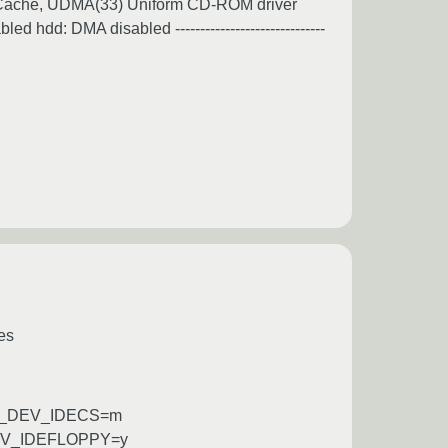
Cache, UDMA(33) Uniform CD-ROM driver
d: DMA disabled ------------------------------
es
K_DEV_IDECS=m
V_IDEFLOPPY=y