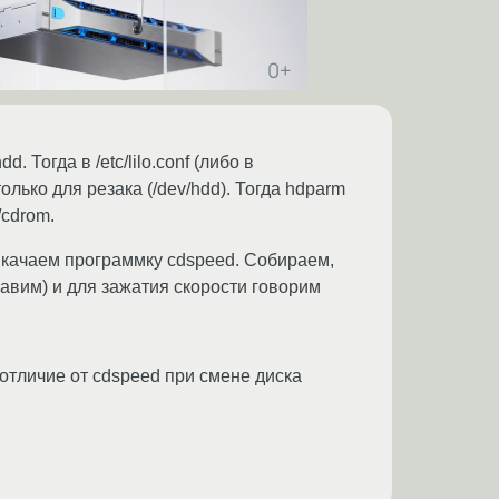
. Тогда в /etc/lilo.conf (либо в
только для резака (/dev/hdd). Тогда hdparm
/cdrom.
 качаем программку cdspeed. Собираем,
правим) и для зажатия скорости говорим
 отличие от cdspeed при смене диска