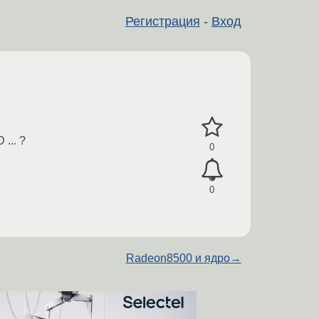
Регистрация
-
Вход
... ?
0
0
Radeon8500 и ядро
→