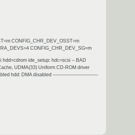
ST=m CONFIG_CHR_DEV_OSST=m
TRA_DEVS=4 CONFIG_CHR_DEV_SG=m
dc=scsi hdd=cdrom ide_setup: hdc=scsi -- BAD
Cache, UDMA(33) Uniform CD-ROM driver
d: DMA disabled ------------------------------