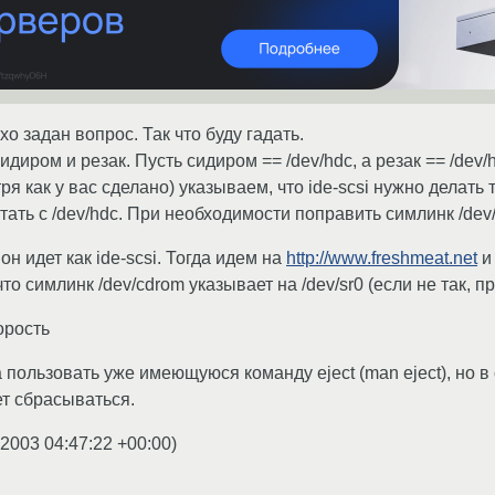
о задан вопрос. Так что буду гадать.
идиром и резак. Пусть сидиром == /dev/hdc, а резак == /dev/hdd
тря как у вас сделано) указываем, что ide-scsi нужно делать 
ать с /dev/hdc. При необходимости поправить симлинк /dev
 он идет как ide-scsi. Тогда идем на
http://www.freshmeat.net
и
то симлинк /dev/cdrom указывает на /dev/sr0 (если не так, 
орость
 пользовать уже имеющуюся команду eject (man eject), но в
ет сбрасываться.
.2003 04:47:22 +00:00
)