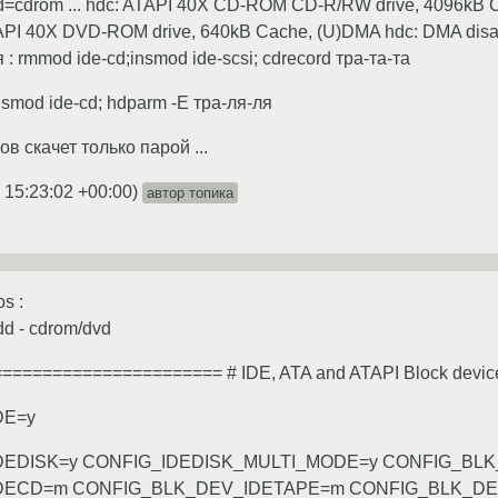
d=cdrom ... hdc: ATAPI 40X CD-ROM CD-R/RW drive, 4096kB 
PI 40X DVD-ROM drive, 640kB Cache, (U)DMA hdc: DMA disabled hd
ю я : rmmod ide-cd;insmod ide-scsi; cdrecord тра-та-та
nsmod ide-cd; hdparm -E тра-ля-ля
в скачет только парой ...
 15:23:02 +00:00
)
автор топика
s :
dd - cdrom/dvd
======================= # IDE, ATA and ATAPI Block devic
DE=y
DEDISK=y CONFIG_IDEDISK_MULTI_MODE=y CONFIG_BL
DECD=m CONFIG_BLK_DEV_IDETAPE=m CONFIG_BLK_DE