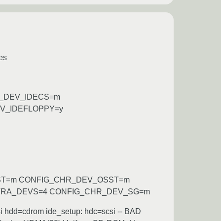
es
K_DEV_IDECS=m
V_IDEFLOPPY=y
ST=m CONFIG_CHR_DEV_OSST=m
TRA_DEVS=4 CONFIG_CHR_DEV_SG=m
dc=scsi hdd=cdrom ide_setup: hdc=scsi -- BAD