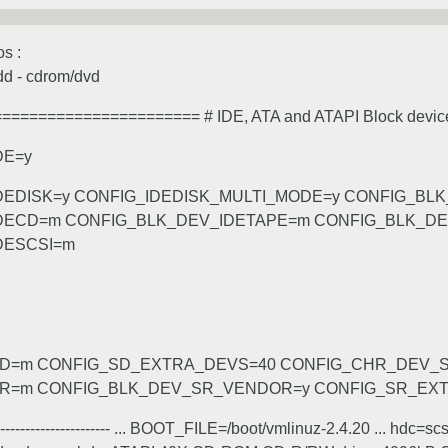
s :
dd - cdrom/dvd
======================= # IDE, ATA and ATAPI Block devic
DE=y
DEDISK=y CONFIG_IDEDISK_MULTI_MODE=y CONFIG_BL
DECD=m CONFIG_BLK_DEV_IDETAPE=m CONFIG_BLK_DE
DESCSI=m
D=m CONFIG_SD_EXTRA_DEVS=40 CONFIG_CHR_DEV_
R=m CONFIG_BLK_DEV_SR_VENDOR=y CONFIG_SR_EX
-------------------------- ... BOOT_FILE=/boot/vmlinuz-2.4.20 ... h