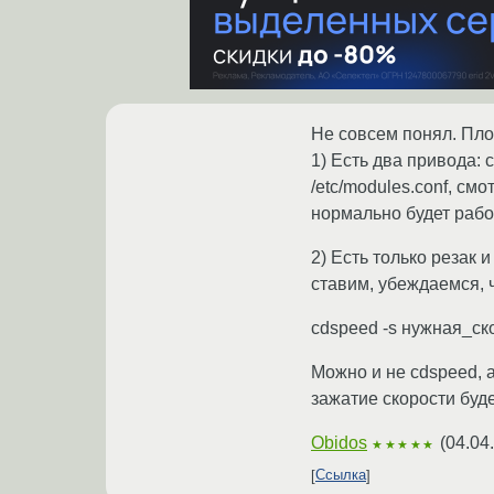
Не совсем понял. Плох
1) Есть два привода: с
/etc/modules.conf, смо
нормально будет работ
2) Есть только резак и
ставим, убеждаемся, ч
cdspeed -s нужная_ск
Можно и не cdspeed, а
зажатие скорости буд
Obidos
(
04.04
★★★★★
Ссылка