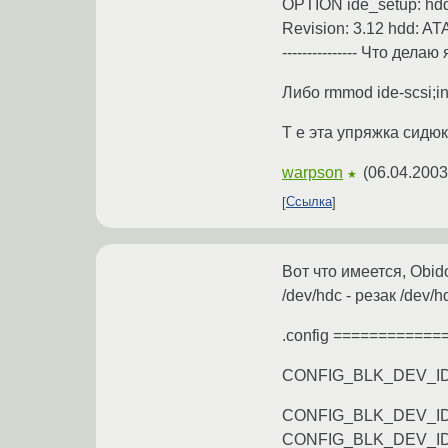
OPTION ide_setup: hd
Revision: 3.12 hdd: ATA
--------------- Что дела
Либо rmmod ide-scsi;i
Т е эта упряжка сидюко
warpson
(
06.04.2003
★
Ссылка
Вот что имеется, Obido
/dev/hdc - резак /dev/h
.config ============
CONFIG_BLK_DEV_I
CONFIG_BLK_DEV_I
CONFIG_BLK_DEV_I