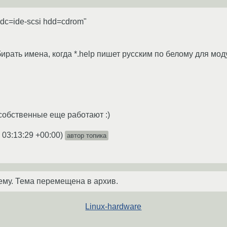
"hdc=ide-scsi hdd=cdrom"
ирать имена, когда *.help пишет русским по белому для моду
собственные еще работают :)
 03:13:29 +00:00
)
автор топика
ему. Тема перемещена в архив.
Linux-hardware