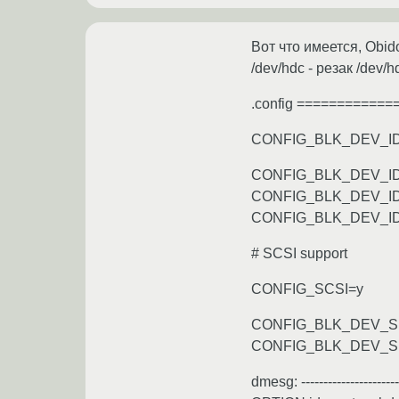
Вот что имеется, Obido
/dev/hdc - резак /dev/h
.config ============
CONFIG_BLK_DEV_I
CONFIG_BLK_DEV_I
CONFIG_BLK_DEV_I
CONFIG_BLK_DEV_I
# SCSI support
CONFIG_SCSI=y
CONFIG_BLK_DEV_S
CONFIG_BLK_DEV_S
dmesg: ------------------