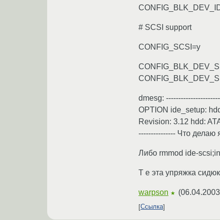
CONFIG_BLK_DEV_I
# SCSI support
CONFIG_SCSI=y
CONFIG_BLK_DEV_S
CONFIG_BLK_DEV_S
dmesg: ------------------
OPTION ide_setup: hd
Revision: 3.12 hdd: ATA
--------------- Что дела
Либо rmmod ide-scsi;i
Т е эта упряжка сидюко
warpson
(
06.04.2003
★
Ссылка