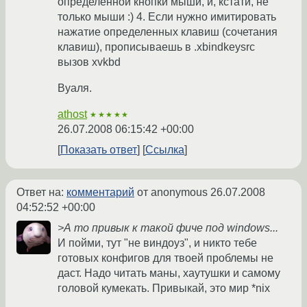
определенной кнопки мыши, и, кстати, не
только мыши :) 4. Если нужно имитировать
нажатие определенных клавиш (сочетания
клавиш), прописываешь в .xbindkeysrc
вызов xvkbd
Вуаля.
athost
★★★★★
26.07.2008 06:15:42 +00:00
Показать ответ
Ссылка
Ответ на:
комментарий
от anonymous
26.07.2008
04:52:52 +00:00
>А то привык к такой фиче под windows...
И пойми, тут "не виндоуз", и никто тебе
готовых конфигов для твоей проблемы не
даст. Надо читать маны, хаутушки и самому
головой кумекать. Привыкай, это мир *nix