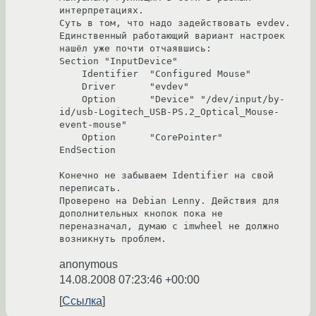
интерпретациях. 

Суть в том, что надо задействовать evdev. 
Единственный работающий вариант настроек 
нашёл уже почти отчаявшись:

Section "InputDevice"

    Identifier  "Configured Mouse"

    Driver      "evdev"

    Option      "Device" "/dev/input/by-
id/usb-Logitech_USB-PS.2_Optical_Mouse-
event-mouse"

    Option	"CorePointer"

EndSection

Конечно не забываем Identifier на свой 
переписать.

Проверено на Debian Lenny. Действия для 
дополнительных кнопок пока не 
переназначал, думаю с imwheel не должно 
возникнуть проблем.
anonymous
14.08.2008 07:23:46 +00:00
Ссылка