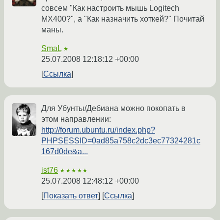
совсем "Как настроить мышь Logitech
MX400?", а "Как назначить хоткей?" Почитай
маны.
SmaL
★
25.07.2008 12:18:12 +00:00
Ссылка
Для Убунты/Дебиана можно покопать в
этом направлении:
http://forum.ubuntu.ru/index.php?
PHPSESSID=0ad85a758c2dc3ec77324281c
167d0de&a...
ist76
★★★★★
25.07.2008 12:48:12 +00:00
Показать ответ
Ссылка