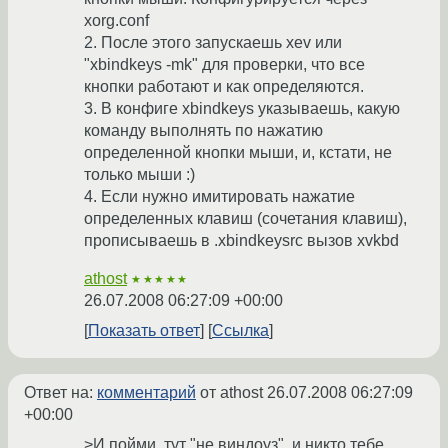
xorg.conf
2. После этого запускаешь xev или
"xbindkeys -mk" для проверки, что все
кнопки работают и как определяются.
3. В конфиге xbindkeys указываешь, какую
команду выполнять по нажатию
определенной кнопки мыши, и, кстати, не
только мыши :)
4. Если нужно имитировать нажатие
определенных клавиш (сочетания клавиш),
прописываешь в .xbindkeysrc вызов xvkbd
athost
★★★★★
26.07.2008 06:27:09 +00:00
Показать ответ
Ссылка
Ответ на:
комментарий
от athost
26.07.2008 06:27:09
+00:00
>И пойми, тут "не виндоуз", и никто тебе