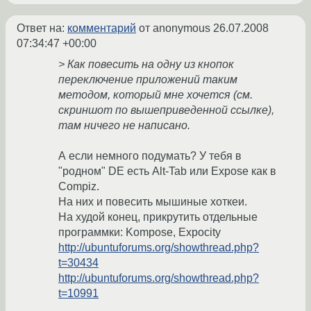
Ответ на:
комментарий
от anonymous
26.07.2008
07:34:47 +00:00
> Как повесить на одну из кнопок
переключение приложений таким
методом, который мне хочется (см.
скриншот по вышеприведенной ссылке),
там ничего не написано.
А если немного подумать? У тебя в
"родном" DE есть Alt-Tab или Expose как в
Compiz.
На них и повесить мышиные хоткеи.
На худой конец, прикрутить отдельные
программки: Kompose, Expocity
http://ubuntuforums.org/showthread.php?
t=30434
http://ubuntuforums.org/showthread.php?
t=10991