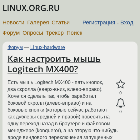
LINUX.ORG.RU
Новости
Галерея
Статьи
Регистрация
-
Вход
Форум
Опросы
Трекер
Поиск
Форум
—
Linux-hardware
Как настроить мышь
Logitech MX400?
Есть мышь Logitech MX400 - пять кнопок,
два скролла (вверх-вниз, влево-вправо).
0
Хочется сделать так, чтобы заработал
боковой скролл (влево-вправо) и на
боковые кнопки (которые сейчас работают
0
как дублеры средней и правой) повесить на
одну переход назад в браузере и файловом
менеджере (konqueror), а на вторую что-нибудь
вроде виндового переключения запущенных