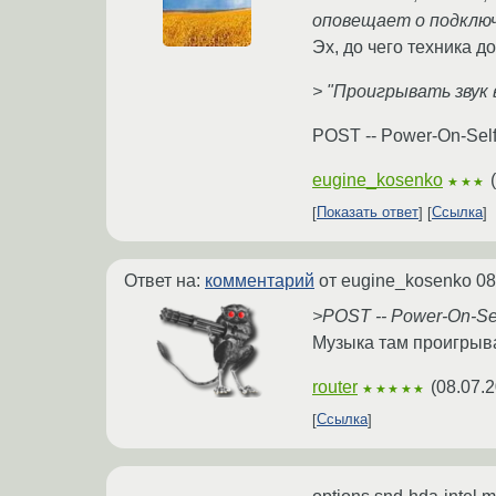
оповещает о подклю
Эх, до чего техника до
> "Проигрывать звук
POST -- Power-On-Sel
eugine_kosenko
(
★★★
Показать ответ
Ссылка
Ответ на:
комментарий
от eugine_kosenko
08
>POST -- Power-On-Se
Музыка там проигрыва
router
(
08.07.2
★★★★★
Ссылка