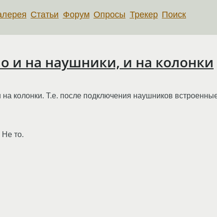
алерея
Статьи
Форум
Опросы
Трекер
Поиск
о и на наушники, и на колонки
 и на колонки. Т.е. после подключения наушников встроенны
 Не то.