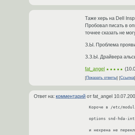
Таже херь на Dell Insp
Пробовал писать в опц
точнее сказать не могу
З.Ы. Проблема проявил
З.З.Ы. Драйвера альс
fat_angel
(
10.
★★★★★
Показать ответы
Ссылка
Ответ на:
комментарий
от fat_angel
10.07.200
Короче в /etc/modul
options snd-hda-int
и нехрена не перекл