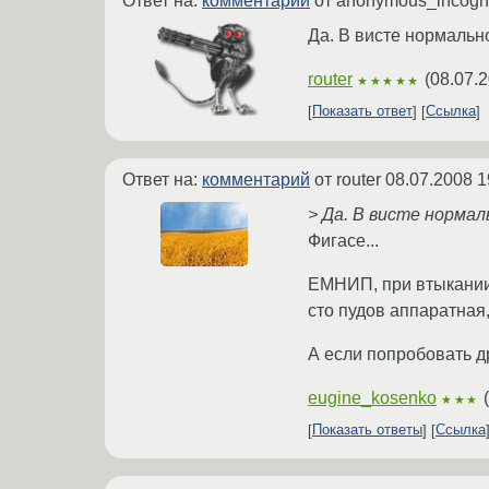
Ответ на:
комментарий
от anonymous_incogn
Да. В висте нормальн
router
(
08.07.2
★★★★★
Показать ответ
Ссылка
Ответ на:
комментарий
от router
08.07.2008 1
> Да. В висте нормал
Фигасе...
ЕМНИП, при втыкании
сто пудов аппаратная,
А если попробовать д
eugine_kosenko
(
★★★
Показать ответы
Ссылка