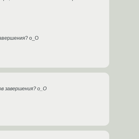
 завершения? o_O
дов завершения? o_O