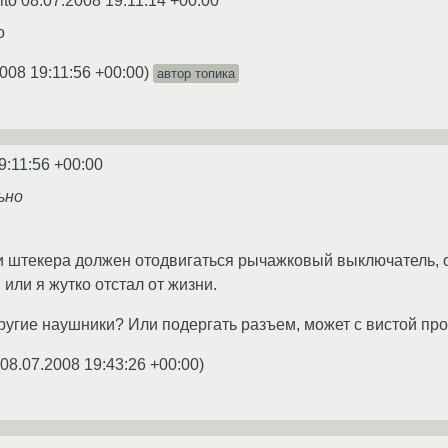
ito
08.07.2008 19:11:14 +00:00
о
008 19:11:56 +00:00
)
автор топика
9:11:56 +00:00
ьно
 штекера должен отодвигаться рычажковый выключатель, о
 или я жутко отстал от жизни.
ругие наушники? Или подергать разъем, может с вистой про
08.07.2008 19:43:26 +00:00
)