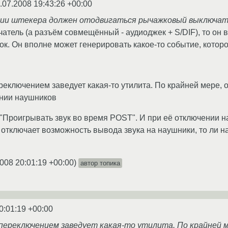
.07.2008 19:43:26 +00:00
ии штекера должен отодвигаться рычажковый выключат
атель (а разъём совмещённый - аудиоджек + S/DIF), то он 
ок. Он вполне может генерировать какое-то событие, котор
ереключением заведует какая-то утилита. По крайней мере, 
нии наушников
я "Проигрывать звук во время POST". И при её отключении н
с отключает возможность вывода звука на наушники, то ли на
008 20:01:19 +00:00
)
автор топика
0:01:19 +00:00
, переключением заведует какая-то утилита. По крайней 