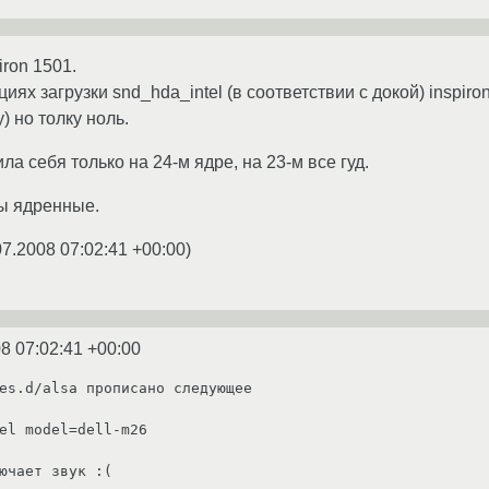
iron 1501.
иях загрузки snd_hda_intel (в соответствии с докой) inspiron
) но толку ноль.
а себя только на 24-м ядре, на 23-м все гуд.
ы ядренные.
07.2008 07:02:41 +00:00
)
8 07:02:41 +00:00
es.d/alsa прописано следующее

el model=dell-m26

ючает звук :(