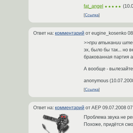
fat_angel
(
10.
★★★★★
Ссылка
Ответ на:
комментарий
от eugine_kosenko
08
>>при втыкании ште
эх, было бы так... но
бракованная партия ас
А вообще - вылезайте 
anonymous
(
10.07.200
Ссылка
Ответ на:
комментарий
от AEP
09.07.2008 07
Проблема звука не ре
Похоже, придётся смо