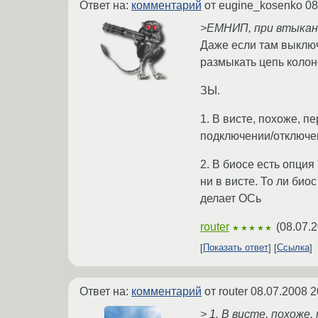
Ответ на:
комментарий
от eugine_kosenko
08
>ЕМНИП, при втыкан
Даже если там выключ
размыкать цепь колон
ЗЫ.
1. В висте, похоже, п
подключении/отключе
2. В биосе есть опци
ни в висте. То ли био
делает ОСь
router
(
08.07.2
★★★★★
Показать ответ
Ссылка
Ответ на:
комментарий
от router
08.07.2008 2
> 1. В висте, похоже