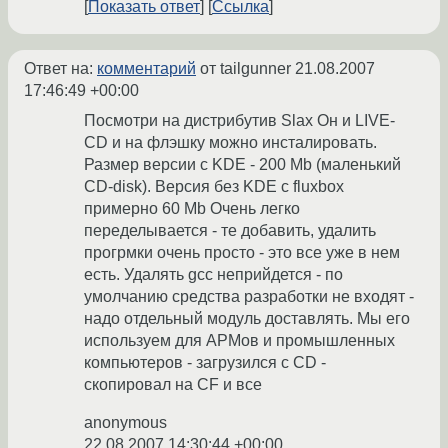
Показать ответ
Ссылка
Ответ на:
комментарий
от tailgunner
21.08.2007
17:46:49 +00:00
Посмотри на дистрибутив Slax Он и LIVE-
CD и на флэшку можно инсталировать.
Размер версии с KDE - 200 Mb (маленький
CD-disk). Версия без KDE c fluxbox
примерно 60 Mb Очень легко
переделывается - те добавить, удалить
прогрмки очень просто - это все уже в нем
есть. Удалять gcc неприйдется - по
умолчанию средства разработки не входят -
надо отдельный модуль доставлять. Мы его
используем для АРМов и промышленных
компьютеров - загрузился с CD -
скопировал на CF и все
anonymous
22.08.2007 14:30:44 +00:00