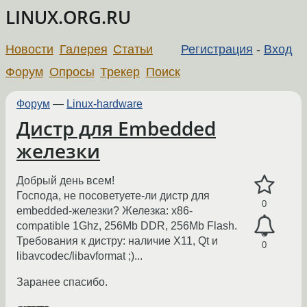
LINUX.ORG.RU
Новости
Галерея
Статьи
Регистрация
-
Вход
Форум
Опросы
Трекер
Поиск
Форум
—
Linux-hardware
Дистр для Embedded
железки
Добрый день всем!
Господа, не посоветуете-ли дистр для
0
embedded-железки? Железка: x86-
compatible 1Ghz, 256Mb DDR, 256Mb Flash.
Требования к дистру: наличие X11, Qt и
0
libavcodec/libavformat ;)...
Заранее спасибо.