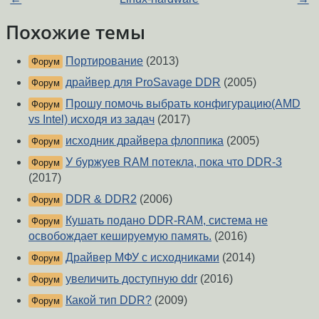
Похожие темы
Портирование
(2013)
Форум
драйвер для ProSavage DDR
(2005)
Форум
Прошу помочь выбрать конфигурацию(AMD
Форум
vs Intel) исходя из задач
(2017)
исходник драйвера флоппика
(2005)
Форум
У буржуев RAM потекла, пока что DDR-3
Форум
(2017)
DDR & DDR2
(2006)
Форум
Кушать подано DDR-RAM, система не
Форум
освобождает кешируемую память.
(2016)
Драйвер МФУ с исходниками
(2014)
Форум
увеличить доступную ddr
(2016)
Форум
Какой тип DDR?
(2009)
Форум