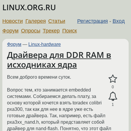
LINUX.ORG.RU
Новости
Галерея
Статьи
Регистрация
-
Вход
Форум
Опросы
Трекер
Поиск
Форум
—
Linux-hardware
Драйвера для DDR RAM в
исходниках ядра
Всем доброго времени суток.
0
Вопрос тем, кто занимается embedded
системами. Собираемся делать плату, за
основу которой хочется взять toradex colibri
1
pxa300, так как для нее в ядре уже есть
готовые драйвера. Так, например, есть файл
pxa3xx_nand.h, который представляет собой
драйвер для nand-flash. Понятно, что этот файл