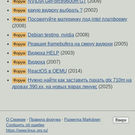
NVIDIA GeForce9600m GT
(2009)
Форум
какую видюху выбрать ?
(2002)
Форум
Посоветуйте материнку под intel платформу
Форум
(2008)
Debian testing, nvidia
(2008)
Форум
Реакция framebuferа на смену видюхи
(2005)
Форум
Видюха HELP
(2003)
Форум
Видюха
(2007)
Форум
ReactOS в QEMU
(2014)
Форум
Нужно найти как заставить пахать gtx 710m на
Форум
дровах 390.xx, на новых ядрах линукс
(2025)
О Сервере
-
Правила форума
-
Разметка Markdown
Вверх
Сообщить об ошибке
https://www.linux.org.ru/