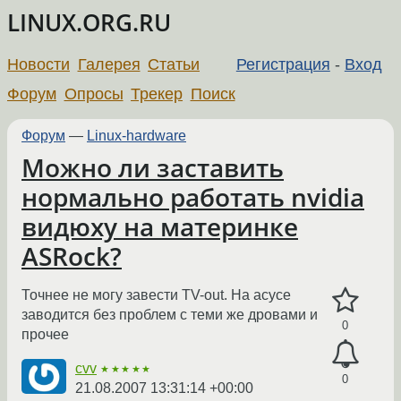
LINUX.ORG.RU
Новости
Галерея
Статьи
Регистрация
-
Вход
Форум
Опросы
Трекер
Поиск
Форум
—
Linux-hardware
Можно ли заставить
нормально работать nvidia
видюху на материнке
ASRock?
Точнее не могу завести TV-out. На асусе
заводится без проблем с теми же дровами и
0
прочее
cvv
★★★★★
0
21.08.2007 13:31:14 +00:00