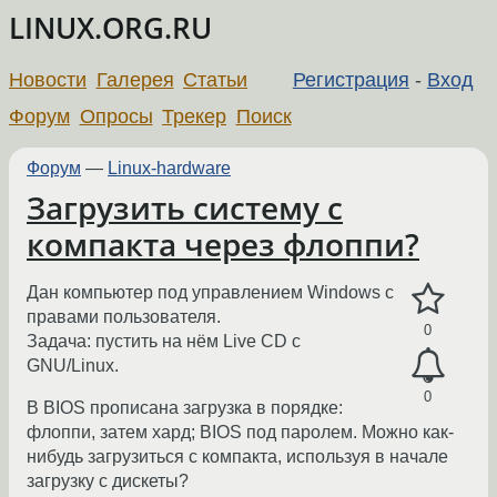
LINUX.ORG.RU
Новости
Галерея
Статьи
Регистрация
-
Вход
Форум
Опросы
Трекер
Поиск
Форум
—
Linux-hardware
Загрузить систему с
компакта через флоппи?
Дан компьютер под управлением Windows с
правами пользователя.
0
Задача: пустить на нём Live CD с
GNU/Linux.
0
В BIOS прописана загрузка в порядке:
флоппи, затем хард; BIOS под паролем. Можно как-
нибудь загрузиться с компакта, используя в начале
загрузку с дискеты?