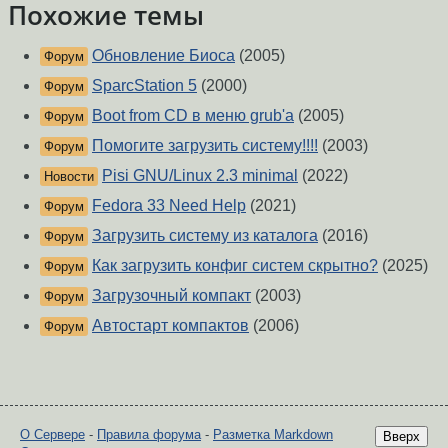
Похожие темы
Обновление Биоса
(2005)
Форум
SparcStation 5
(2000)
Форум
Boot from CD в меню grub'a
(2005)
Форум
Помогите загрузить систему!!!!
(2003)
Форум
Pisi GNU/Linux 2.3 minimal
(2022)
Новости
Fedora 33 Need Help
(2021)
Форум
Загрузить систему из каталога
(2016)
Форум
Как загрузить конфиг систем скрытно?
(2025)
Форум
Загрузочный компакт
(2003)
Форум
Автостарт компактов
(2006)
Форум
О Сервере
-
Правила форума
-
Разметка Markdown
Вверх