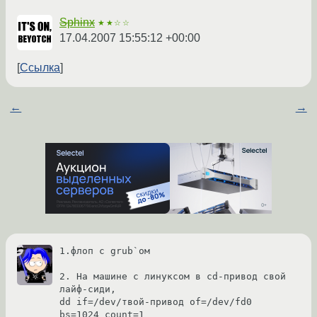
Sphinx
★★☆☆
17.04.2007 15:55:12 +00:00
Ссылка
←
→
1.флоп с grub`ом

2. На машине с линуксом в cd-привод свой 
лайф-сиди,

dd if=/dev/твой-привод of=/dev/fd0 
bs=1024 count=1
