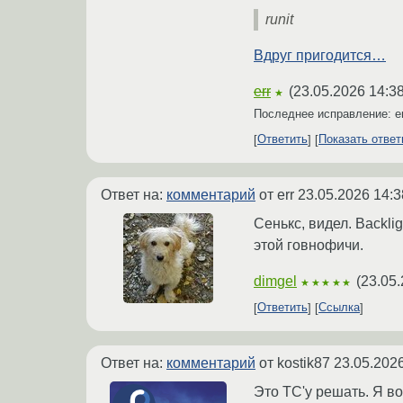
runit
Вдруг пригодится…
err
(
23.05.2026 14:3
★
Последнее исправление: e
Ответить
Показать отве
Ответ на:
комментарий
от err
23.05.2026 14:3
Сенькс, видел. Backlig
этой говнофичи.
dimgel
(
23.05.
★★★★★
Ответить
Ссылка
Ответ на:
комментарий
от kostik87
23.05.2026
Это ТС'у решать. Я в