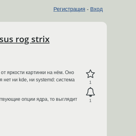
Регистрация
-
Вход
us rog strix
 от яркости картинки на нём. Оно
я нет ни kde, ни systemd: система
1
тствующие опции ядра, то выглядит
1