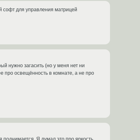
ий софт для управления матрицей
рый нужно загасить (но у меня нет ни
ее про освещённость в комнате, а не про
лея поднимается. Я думал это про яркость