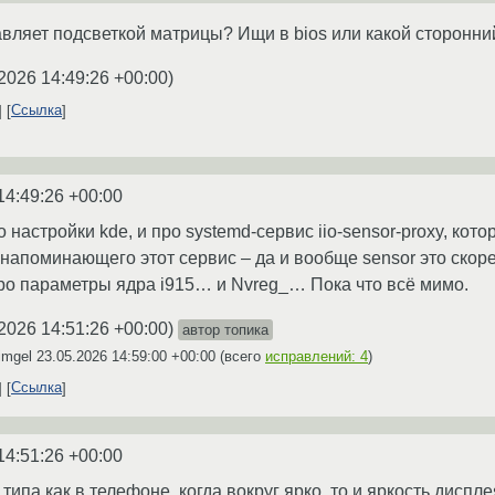
равляет подсветкой матрицы? Ищи в bios или какой сторонн
2026 14:49:26 +00:00
)
Ссылка
14:49:26 +00:00
 настройки kde, и про systemd-сервис iio-sensor-proxy, кото
 напоминающего этот сервис – да и вообще sensor это скор
 про параметры ядра i915… и Nvreg_… Пока что всё мимо.
2026 14:51:26 +00:00
)
автор топика
imgel
23.05.2026 14:59:00 +00:00
(всего
исправлений: 4
)
Ссылка
14:51:26 +00:00
а типа как в телефоне, когда вокруг ярко, то и яркость дисп