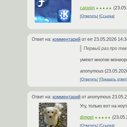
carasin
(
23.05
★★★★★
Ответить
Ссылка
Ответ на:
комментарий
от err
23.05.2026 14:3
Первый раз про та
умеют многие мониоры
anonymous
(
23.05.202
Ответить
Показать отве
Ответ на:
комментарий
от anonymous
23.05.
Угу, только вот на н
dimgel
(
23.05.
★★★★★
Ответить
Ссылка