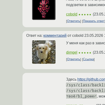
подсветки в зависимос
cobold
(
23.05.
★★★★★
Ответить
Показать ответ
Ответ на:
комментарий
от cobold
23.05.2026 
У меня как раз в зави
dimgel
(
23.05.
★★★★★
Ответить
Ссылка
Здесь
https://github.
/sys/class/backl
/sys/class/backl
твоё/bl_power
, мо