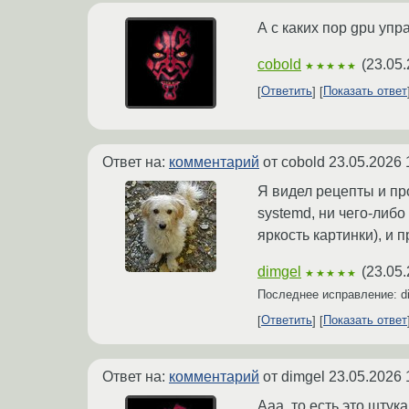
А с каких пор gpu уп
cobold
(
23.05.
★★★★★
Ответить
Показать ответ
Ответ на:
комментарий
от cobold
23.05.2026 
Я видел рецепты и про
systemd, ни чего-либо
яркость картинки), и
dimgel
(
23.05.
★★★★★
Последнее исправление: d
Ответить
Показать ответ
Ответ на:
комментарий
от dimgel
23.05.2026 
Ааа, то есть это штук