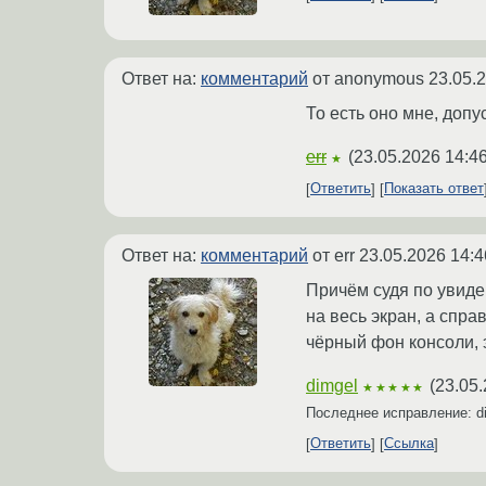
Ответ на:
комментарий
от anonymous
23.05.
То есть оно мне, доп
err
(
23.05.2026 14:4
★
Ответить
Показать ответ
Ответ на:
комментарий
от err
23.05.2026 14:4
Причём судя по увиден
на весь экран, а спра
чёрный фон консоли, 
dimgel
(
23.05.
★★★★★
Последнее исправление: d
Ответить
Ссылка