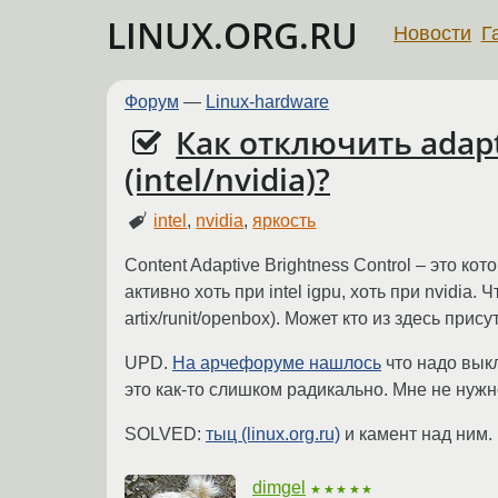
LINUX.ORG.RU
Новости
Г
Форум
—
Linux-hardware
Как отключить adapti
(intel/nvidia)?
intel
,
nvidia
,
яркость
Content Adaptive Brightness Control – это к
активно хоть при intel igpu, хоть при nvidia.
artix/runit/openbox). Может кто из здесь пр
UPD.
На арчефоруме нашлось
что надо выкл
это как-то слишком радикально. Мне не нуж
SOLVED:
тыц (linux.org.ru)
и камент над ним.
dimgel
★★★★★