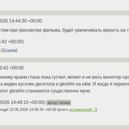
2026 14:44:30 +00:00
устим при просмотре фильма, будет увеличивать яркость на
6:42 +00:00
)
Ссылка
6:42 +00:00
ному краем глаза пока гуглил, может и не весь монитор сра
ва виден кусочек десктопа и gkrellm на нём. И когда я пере
этот gkrellm становится существенно ярче.
2026 14:49:10 +00:00
)
автор топика
imgel
23.05.2026 14:59:34 +00:00
(всего
исправлений: 1
)