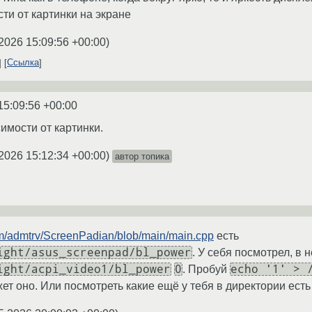
ти от картинки на экране
2026 15:09:56 +00:00
)
Ссылка
15:09:56 +00:00
симости от картинки.
2026 15:12:34 +00:00
)
автор топика
com/admtrv/ScreenPadian/blob/main/main.cpp
есть
ight/asus_screenpad/bl_power
. У себя посмотрел, в 
ight/acpi_video1/bl_power
0
echo '1' > 
. Пробуй
жет оно. Или посмотреть какие ещё у тебя в директории ест