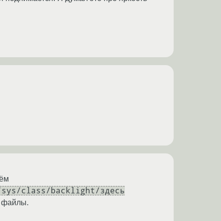
нём
/sys/class/backlight/здесь
ь файлы.