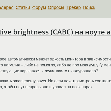
алерея
Статьи
Форум
Опросы
Трекер
Поиск
ve brightness (CABC) на ноуте as
оторое автоматически меняет яркость монитора в зависимости
 Что нагуглил – либо не помогло, либо не про мою душу (у мен
исутствующих нарывался и лечил как-то низкоуровнево?
ючить smart energy saver. Но если начать смотреть соотве
но, чтобы ноут непрерывно шуровал на всех парах.