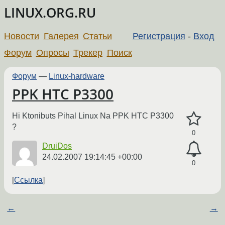
LINUX.ORG.RU
Новости
Галерея
Статьи
Регистрация
-
Вход
Форум
Опросы
Трекер
Поиск
Форум
—
Linux-hardware
PPK HTC P3300
Hi Ktonibuts Pihal Linux Na PPK HTC P3300
?
0
DruiDos
24.02.2007 19:14:45 +00:00
0
Ссылка
←
→