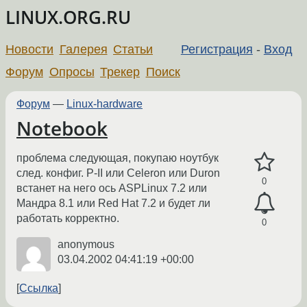
LINUX.ORG.RU
Новости
Галерея
Статьи
Регистрация
-
Вход
Форум
Опросы
Трекер
Поиск
Форум
—
Linux-hardware
Notebook
проблема следующая, покупаю ноутбук
след. конфиг. P-II или Celeron или Duron
0
встанет на него ось ASPLinux 7.2 или
Мандра 8.1 или Red Hat 7.2 и будет ли
работать корректно.
0
anonymous
03.04.2002 04:41:19 +00:00
Ссылка