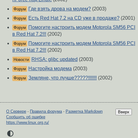
Где взять дрова на модем?
(2003)
Форум
Есть Red Hat 7.2 на CD уже в продаже?
(2001)
Форум
Помогите настроить модем Motorola SM56 PCI
Форум
в Red Hat 7.2!!!
(2002)
Помогите настроить модем Motorola SM56 PCI
Форум
в Red Hat 7.2!!!
(2002)
RHSA: glibc updated
(2003)
Новости
Настройка модема
(2003)
Форум
Земляне, что лучше?????!!!!!!!
(2002)
Форум
О Сервере
-
Правила форума
-
Разметка Markdown
Вверх
Сообщить об ошибке
https://www.linux.org.ru/