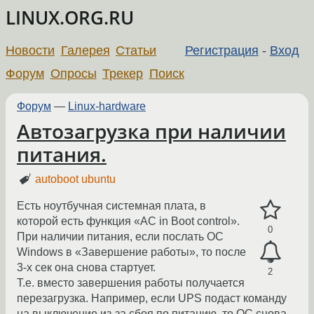
LINUX.ORG.RU
Новости
Галерея
Статьи
Регистрация
-
Вход
Форум
Опросы
Трекер
Поиск
Форум
—
Linux-hardware
Автозагрузка при наличии
питания.
autoboot ubuntu
Есть ноутбучная системная плата, в
которой есть функция «AC in Boot control».
0
При наличии питания, если послать ОС
Windows в «Завершение работы», то после
3-х сек она снова стартует.
2
Т.е. вместо завершения работы получается
перезагрузка. Например, если UPS подаст команду
на выключение из-за сбоя по питанию, то ОС снова