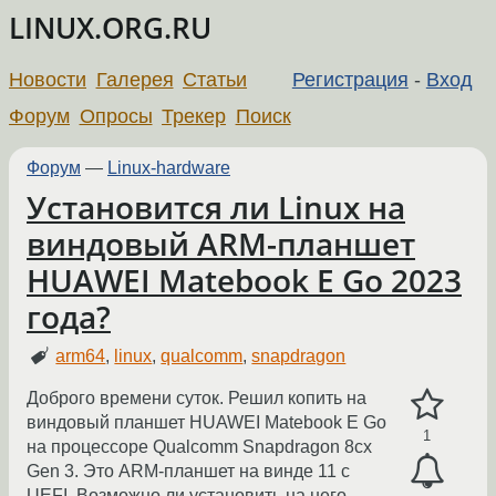
LINUX.ORG.RU
Новости
Галерея
Статьи
Регистрация
-
Вход
Форум
Опросы
Трекер
Поиск
Форум
—
Linux-hardware
Установится ли Linux на
виндовый ARM-планшет
HUAWEI Matebook E Go 2023
года?
arm64
,
linux
,
qualcomm
,
snapdragon
Доброго времени суток. Решил копить на
виндовый планшет HUAWEI Matebook E Go
1
на процессоре Qualcomm Snapdragon 8cx
Gen 3. Это ARM-планшет на винде 11 с
UEFI. Возможно ли установить на него