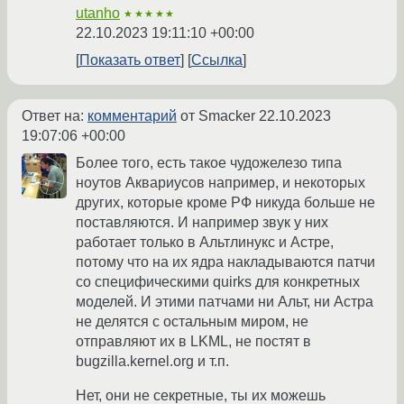
utanho
★★★★★
22.10.2023 19:11:10 +00:00
Показать ответ
Ссылка
Ответ на:
комментарий
от Smacker
22.10.2023
19:07:06 +00:00
Более того, есть такое чудожелезо типа
ноутов Аквариусов например, и некоторых
других, которые кроме РФ никуда больше не
поставляются. И например звук у них
работает только в Альтлинукс и Астре,
потому что на их ядра накладываются патчи
со специфическими quirks для конкретных
моделей. И этими патчами ни Альт, ни Астра
не делятся с остальным миром, не
отправляют их в LKML, не постят в
bugzilla.kernel.org и т.п.
Нет, они не секретные, ты их можешь