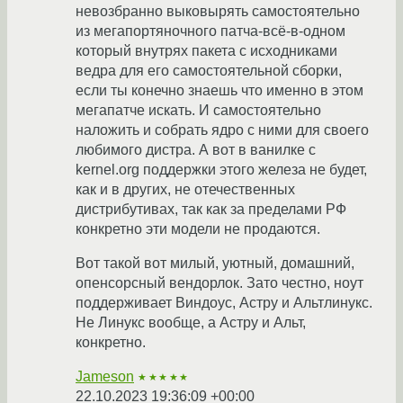
невозбранно выковырять самостоятельно
из мегапортяночного патча-всё-в-одном
который внутрях пакета с исходниками
ведра для его самостоятельной сборки,
если ты конечно знаешь что именно в этом
мегапатче искать. И самостоятельно
наложить и собрать ядро с ними для своего
любимого дистра. А вот в ванилке с
kernel.org поддержки этого железа не будет,
как и в других, не отечественных
дистрибутивах, так как за пределами РФ
конкретно эти модели не продаются.
Вот такой вот милый, уютный, домашний,
опенсорсный вендорлок. Зато честно, ноут
поддерживает Виндоус, Астру и Альтлинукс.
Не Линукс вообще, а Астру и Альт,
конкретно.
Jameson
★★★★★
22.10.2023 19:36:09 +00:00