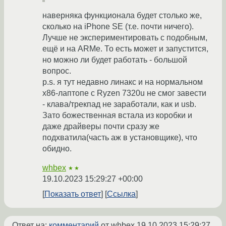
наверняка функционала будет столько же,
сколько на iPhone SE (т.е. почти ничего).
Лучше не экспериментировать с подобным,
ещё и на ARMе. То есть может и запустится,
но можно ли будет работать - большой
вопрос.
p.s. я тут недавно линакс и на нормальном
x86-лаптопе с Ryzen 7320u не смог завести
- клава/трекпад не заработали, как и usb.
Зато божественная встала из коробки и
даже драйверы почти сразу же
подхватила(часть аж в установщике), что
обидно.
whbex
★★
19.10.2023 15:29:27 +00:00
Показать ответ
Ссылка
Ответ на:
комментарий
от whbex
19.10.2023 15:29:27