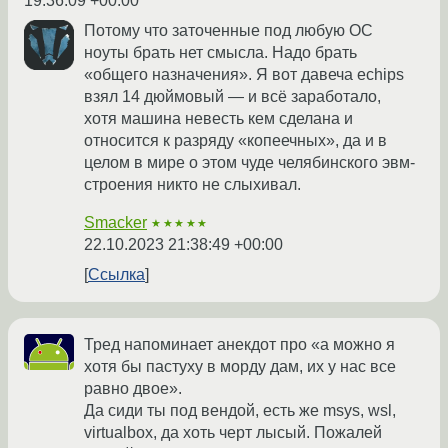
19:36:09 +00:00
Потому что заточенные под любую ОС
ноуты брать нет смысла. Надо брать
«общего назначения». Я вот давеча echips
взял 14 дюймовый — и всё заработало,
хотя машина невесть кем сделана и
относится к разряду «копеечных», да и в
целом в мире о этом чуде челябинского эвм-
строения никто не слыхивал.
Smacker
★★★★★
22.10.2023 21:38:49 +00:00
Ссылка
Тред напоминает анекдот про «а можно я
хотя бы пастуху в морду дам, их у нас все
равно двое».
Да сиди ты под вендой, есть же msys, wsl,
virtualbox, да хоть черт лысый. Пожалей