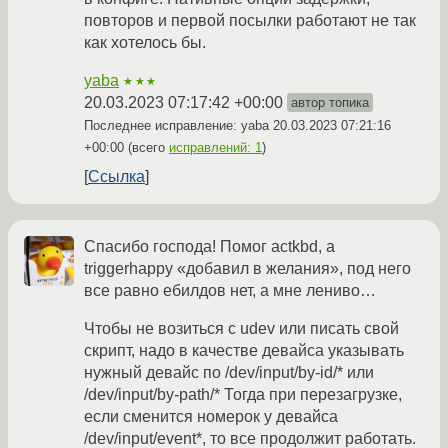
повторов и первой посылки работают не так
как хотелось бы.
yaba
★★★
20.03.2023 07:17:42 +00:00
автор топика
Последнее исправление: yaba
20.03.2023 07:21:16
+00:00
(всего
исправлений: 1
)
Ссылка
Спасибо господа! Помог actkbd, а
triggerhappy «добавил в желания», под него
все равно ебилдов нет, а мне лениво…
Чтобы не возиться с udev или писать свой
скрипт, надо в качестве девайса указывать
нужный девайс по /dev/input/by-id/* или
/dev/input/by-path/* Тогда при перезагрузке,
если сменится номерок у девайса
/dev/input/event*, то все продолжит работать.