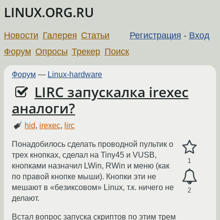
LINUX.ORG.RU
Новости
Галерея
Статьи
Регистрация
-
Вход
Форум
Опросы
Трекер
Поиск
Форум
—
Linux-hardware
LIRC запускалка irexec
аналоги?
hid
,
irexec
,
lirc
Понадобилось сделать проводной пультик о
трех кнопках, сделал на Tiny45 и VUSB,
1
кнопками назначил LWin, RWin и меню (как
по правой кнопке мыши). Кнопки эти не
мешают в «безиксовом» Linux, т.к. ничего не
2
делают.
Встал вопрос запуска скриптов по этим трем