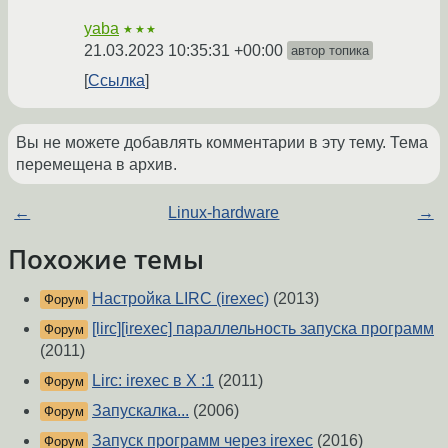
yaba
★★★
21.03.2023 10:35:31 +00:00
автор топика
Ссылка
Вы не можете добавлять комментарии в эту тему. Тема
перемещена в архив.
←
Linux-hardware
→
Похожие темы
Настройка LIRC (irexec)
(2013)
Форум
[lirc][irexec] параллельность запуска программ
Форум
(2011)
Lirc: irexec в X :1
(2011)
Форум
Запускалка...
(2006)
Форум
Запуск программ через irexec
(2016)
Форум