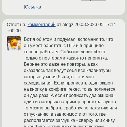
Ссылка
Ответ на:
комментарий
от alegz
20.03.2023 05:17:14
+00:00
Вот я об этом и подумал, вспомнил то, что
он умеет работать с HID и в принципе
сносно работает. Событие ловит ч0тко,
только с повторами какая-то непонятка.
Вернее это даже не повторы, а как
оказалось так ведут себя все клавиатуры,
которые у меня были, в т.ч. и моя
самодельная. Если прописать один экшон
на кнопку в конфиге irexec, то выполняется
он два раза. А если прописать два экшона,
один из которых например просто заглушка,
то можно выбрать сработку по нажатию или
отпусканию, в зависимости от того, где
располагается заглушка - сверху или снизу
в конфиге. Нативные опции задержки,