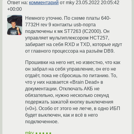
Ответ на:
комментарий
от mky
23.05.2022 20:05:42
+00:00
Немного уточню. По схеме платы 640-
7732H rev 9 контакты usb-порта
подключены к мк ST7263 (IC2000). Он
управляет мультиплексором HCT257,
забирает на себя RXD и TXD, которые идут
от главного процессора на разъём DB9.
Прошивки на него нет, но известно, что как
он забрал на себя управление, он его не
отдаёт, пока не сбросишь по питанию. То,
что у них назвается «Brain Dead» в
документации. Отключать АКБ не
обязательно, нужно несколько секунд
подержать зажатой кнопку выключения
(«0»). Особо от этого не легче, в одно ИБП
будет выключен, как и всё в него
подключенное.
mky
★★★★★