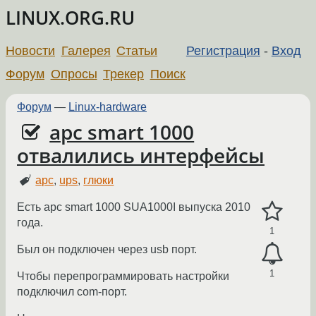
LINUX.ORG.RU
Новости
Галерея
Статьи
Регистрация
-
Вход
Форум
Опросы
Трекер
Поиск
Форум
—
Linux-hardware
apc smart 1000
отвалились интерфейсы
apc
,
ups
,
глюки
Есть apc smart 1000 SUA1000I выпуска 2010
года.
1
Был он подключен через usb порт.
1
Чтобы перепрограммировать настройки
подключил com-порт.