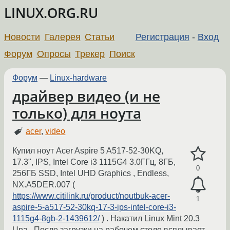
LINUX.ORG.RU
Новости
Галерея
Статьи
Регистрация
-
Вход
Форум
Опросы
Трекер
Поиск
Форум
—
Linux-hardware
драйвер видео (и не
только) для ноута
acer
,
video
Купил ноут Acer Aspire 5 A517-52-30KQ,
17.3", IPS, Intel Core i3 1115G4 3.0ГГц, 8ГБ,
0
256ГБ SSD, Intel UHD Graphics , Endless,
NX.A5DER.007 (
https://www.citilink.ru/product/noutbuk-acer-
1
aspire-5-a517-52-30kq-17-3-ips-intel-core-i3-
1115g4-8gb-2-1439612/
) . Накатил Linux Mint 20.3
Una . После загрузки на рабочем столе всплывает