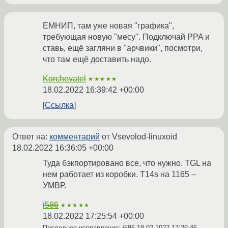
ЕМНИП, там уже новая "графика",
требующая новую "месу". Подключай PPA и
ставь, ещё загляни в "арчвики", посмотри,
что там ещё доставить надо.
Korchevatel
★★★★★
18.02.2022 16:39:42 +00:00
Ссылка
Ответ на:
комментарий
от Vsevolod-linuxoid
18.02.2022 16:36:05 +00:00
Туда бэкпортировано все, что нужно. TGL на
нем работает из коробки. T14s на 1165 –
УМВР.
i586
★★★★★
18.02.2022 17:25:54 +00:00
Последнее исправление: i586
18.02.2022 17:26:46