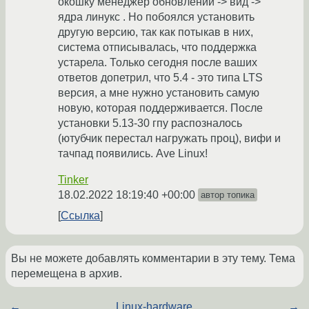
окошку менеджер обновлений -> вид ->
ядра линукс . Но побоялся установить
другую версию, так как потыкав в них,
система отписывалась, что поддержка
устарела. Только сегодня после ваших
ответов допетрил, что 5.4 - это типа LTS
версия, а мне нужно установить самую
новую, которая поддерживается. После
установки 5.13-30 гпу распозналось
(ютубчик перестал нагружать проц), вифи и
тачпад появились. Ave Linux!
Tinker
18.02.2022 18:19:40 +00:00
автор топика
Ссылка
Вы не можете добавлять комментарии в эту тему. Тема
перемещена в архив.
←
Linux-hardware
→