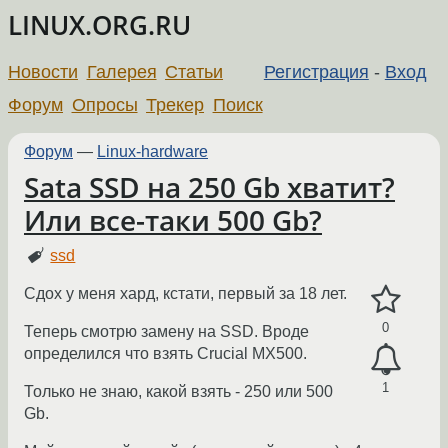
LINUX.ORG.RU
Новости
Галерея
Статьи
Регистрация
-
Вход
Форум
Опросы
Трекер
Поиск
Форум
—
Linux-hardware
Sata SSD на 250 Gb хватит?
Или все-таки 500 Gb?
ssd
Сдох у меня хард, кстати, первый за 18 лет.
0
Теперь смотрю замену на SSD. Вроде
определился что взять Crucial MX500.
1
Только не знаю, какой взять - 250 или 500
Gb.