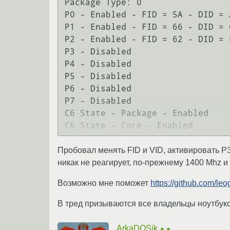
Package Type: 0

P0 - Enabled - FID = 5A - DID = 
P1 - Enabled - FID = 66 - DID = 
P2 - Enabled - FID = 62 - DID = 
P3 - Disabled

P4 - Disabled

P5 - Disabled

P6 - Disabled

P7 - Disabled

C6 State - Package - Enabled

Пробовал менять FID и VID, активировать P
никак не реагирует, по-прежнему 1400 Mhz 
Возможно мне поможет
https://github.com/le
В тред призываются все владельцы ноутбуков
ArkaDOSik
★★