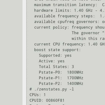
  maximum transition latency:  Cannot determine or is not supported.

  hardware limits: 1.40 GHz - 4.37 GHz

  available frequency steps:  1.80 GHz, 1.70 GHz, 1.40 GHz

  available cpufreq governors: ondemand performance schedutil

  current policy: frequency should be within 1.40 GHz and 1.80 GHz.

                  The governor "schedutil" may decide which speed to use

                  within this range.

  current CPU frequency: 1.40 GHz (asserted by call to hardware)

  boost state support:

    Supported: yes

    Active: yes

    Total States: 3

    Pstate-P0:  1800MHz

    Pstate-P1:  1700MHz

    Pstate-P2:  1400MHz

# ./zenstates.py -l

CPUs: 1

CPUID: 00860F81
