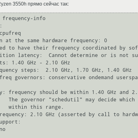
yzen 3550h прямо сейчас так:
 frequency-info



peed to use

ange.
