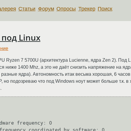
алерея
Статьи
Форум
Опросы
Трекер
Поиск
 под Linux
ение
PU Ryzen 7 5700U (архитектура Lucienne, ядра Zen 2). Под 
ся ниже 1400 Mhz, а это не даёт снизить напряжение на ядр
разные ядра). Автономность итак весьма хорошая, 6 часов
, но подозреваю что под Windows ноут может больше т.к. в 
.