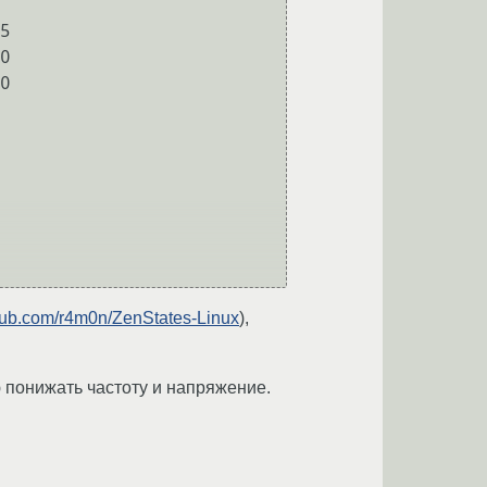
5

0

0

thub.com/r4m0n/ZenStates-Linux
),
ю понижать частоту и напряжение.