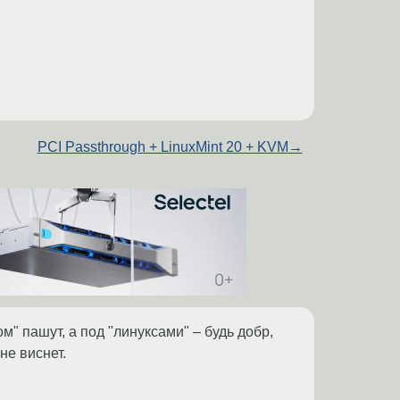
PCI Passthrough + LinuxMint 20 + KVM
→
м" пашут, а под "линуксами" – будь добр,
не виснет.