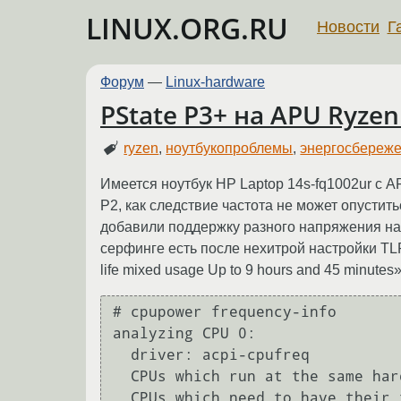
LINUX.ORG.RU
Новости
Г
Форум
—
Linux-hardware
PState P3+ на APU Ryzen
ryzen
,
ноутбукопроблемы
,
энергосбереж
Имеется ноутбук HP Laptop 14s-fq1002ur с A
P2, как следствие частота не может опустить
добавили поддержку разного напряжения на 
серфинге есть после нехитрой настройки TLP
life mixed usage Up to 9 hours and 45 minutes»
# cpupower frequency-info

analyzing CPU 0:

  driver: acpi-cpufreq

  CPUs which run at the same hardware frequency: 0

  CPUs which need to have their frequency coordinated by software: 0
