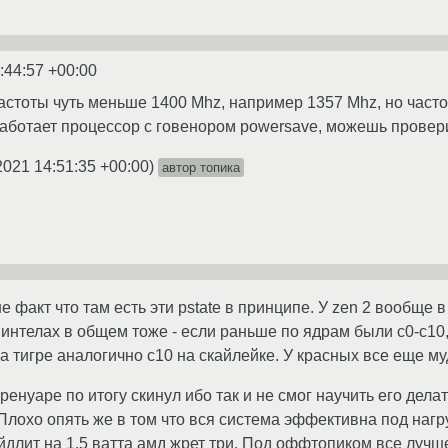
:44:57 +00:00
частоты чуть меньше 1400 Mhz, например 1357 Mhz, но част
 работает процессор с говенором powersave, можешь провер
2021 14:51:35 +00:00
)
автор топика
е факт что там есть эти pstate в принципе. У zen 2 вообще 
 интелах в общем тоже - если раньше по ядрам были с0-с10,
а тигре аналогично с10 на скайлейке. У красных все еще м
ренуаре по итогу скинул ибо так и не смог научить его дел
Плохо опять же в том что вся система эффективна под нагруз
айдлит на 1.5 ватта амд жрет три. Под оффтопиком все лучш