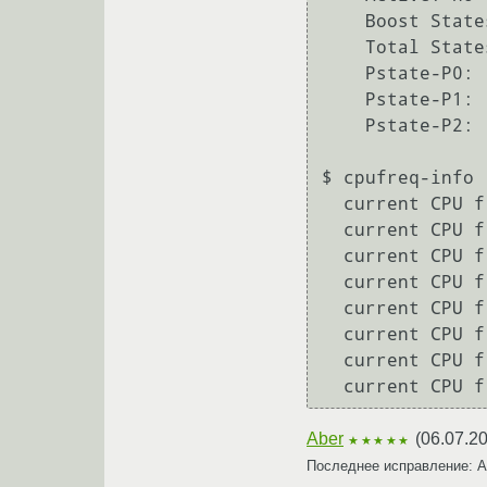
    Boost States: 0

    Total States: 3

    Pstate-P0:  2100MHz

    Pstate-P1:  1700MHz

    Pstate-P2:  1400MHz

$ cpufreq-info 
  current CPU frequency is 1.56 GHz.

  current CPU frequency is 2.45 GHz.

  current CPU frequency is 1.23 GHz.

  current CPU frequency is 1.23 GHz.

  current CPU frequency is 2.76 GHz.

  current CPU frequency is 1.39 GHz.

  current CPU frequency is 1.24 GHz.

Aber
(
06.07.2
★★★★★
Последнее исправление: 