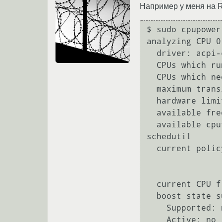
Например у меня на R
$ sudo cpupower
analyzing CPU 0:
  driver: acpi-cpufreq

  CPUs which run at the same hardware frequency: 0

  CPUs which need to have their frequency coordinated by software: 0

  maximum transition latency:  Cannot determine or is not supported.

  hardware limits: 1.40 GHz - 2.10 GHz

  available frequency steps:  2.10 GHz, 1.70 GHz, 1.40 GHz

  available cpufreq governors: conservative ondemand userspace powersave performance 
schedutil

  current policy: frequency should be within 1.40 GHz and 2.10 GHz.

                  The governor "schedutil" may decide which s
                  within this r
  current CPU frequency: 2.10 GHz (asserted by call to hardware)

  boost state support:

    Supported: no

    Active: no
