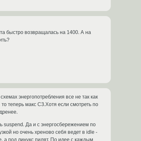
ота быстро возвращалась на 1400. А на
ить?
в схемах энергопотребления все не так как
 то теперь макс С3.Хотя если смотреть по
удренее.
ать suspend. Да и с энергосбережением по
кой но очень хреново себя ведет в idle -
е, а под линукс пилят. По идее с каждым