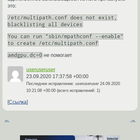
это:
/etc/multipath.conf does not exist,
blacklisting all devices
You can run "sbin/mpathconf --enable"
to create /etc/multipath.conf
amdgpu.dc=0
не помогает
useruseruser
23.09.2020 17:37:58 +00:00
Последнее исправление: useruseruser
24.09.2020
10:21:08 +00:00
(всего исправлений: 1)
Ссылка
←
→