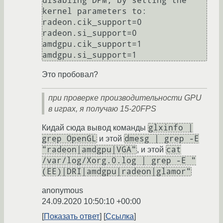
disabling DPM, by setting the 
kernel parameters to: 
radeon.cik_support=0 
radeon.si_support=0 
amdgpu.cik_support=1 
Это пробовал?
при проверке производительности GPU
в играх, я получаю 15-20FPS
glxinfo |
Кидай сюда вывод команды
grep OpenGL
dmesg | grep -E
и этой
"radeon|amdgpu|VGA"
cat
, и этой
/var/log/Xorg.0.log | grep -E "
(EE)|DRI|amdgpu|radeon|glamor"
anonymous
24.09.2020 10:50:10 +00:00
Показать ответ
Ссылка