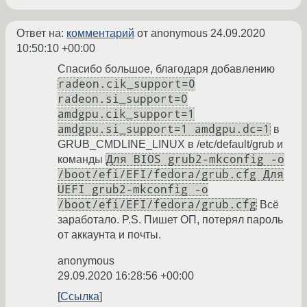
Ответ на:
комментарий
от anonymous
24.09.2020
10:50:10 +00:00
Спасибо большое, благодаря добавлению
radeon.cik_support=0
radeon.si_support=0
amdgpu.cik_support=1
amdgpu.si_support=1 amdgpu.dc=1
в
GRUB_CMDLINE_LINUX в /etc/default/grub и
Для BIOS grub2-mkconfig -o
команды
/boot/efi/EFI/fedora/grub.cfg Для
UEFI grub2-mkconfig -o
/boot/efi/EFI/fedora/grub.cfg
Всё
заработало. P.S. Пишет ОП, потерял пароль
от аккаунта и почты.
anonymous
29.09.2020 16:28:56 +00:00
Ссылка