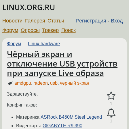
LINUX.ORG.RU
Новости
Галерея
Статьи
Регистрация
-
Вход
Форум
Опросы
Трекер
Поиск
Форум
—
Linux-hardware
Чёрный экран и
отключение USB устройств
при запуске Live образа
amdgpu
,
radeon
,
usb
,
черный экран
Здравствуйте.
1
Конфиг таков:
Материнка
ASRock B450M Steel Legend
1
Видеокарта
GIGABYTE R9 390