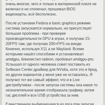
очень многое, чего я только в материнской плате не
включал и не отключал, прошивал BIOS
видеокарты, всё бесполезно.
После установки Fedora в basic graphics режиме
система запускается нормально, но присутствует
большая проблема - при проверке
производительности GPU в играх, я получаю 15-
20FPS там, где получаю 200+FPS на винде.
Конечно, используя X11 а не Wayland. Всеми
которыми нашёл способами я устанавливал
amdgpu, блеклистил radeon, пробовал amdgpu-pro.
Услышал от одного человека совет поставить из
Software Center драйвер для NVidia, хотя это и бред,
но других вариантов у меня уже не оставалось. Я
получил тот же самый эффект, что и в Live
дистрибутивах - после запуска системы она какое то
незначительное время отображала графику, затем
гас дисплей и все USB устройства за ним.
Единственное выбивающееся из лога при запуске