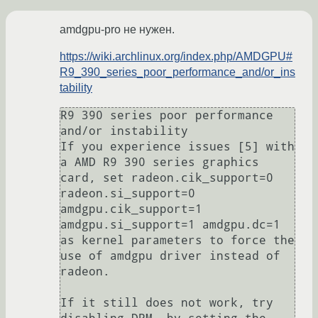
amdgpu-pro не нужен.
https://wiki.archlinux.org/index.php/AMDGPU#
R9_390_series_poor_performance_and/or_ins
tability
R9 390 series poor performance 
and/or instability

If you experience issues [5] with 
a AMD R9 390 series graphics 
card, set radeon.cik_support=0 
radeon.si_support=0 
amdgpu.cik_support=1 
amdgpu.si_support=1 amdgpu.dc=1 
as kernel parameters to force the 
use of amdgpu driver instead of 
radeon.

If it still does not work, try 