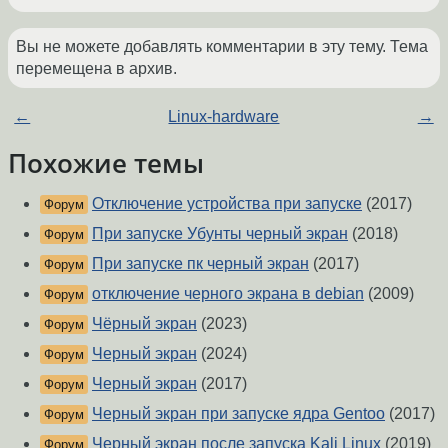
Вы не можете добавлять комментарии в эту тему. Тема
перемещена в архив.
←
Linux-hardware
→
Похожие темы
Отключение устройства при запуске
(2017)
Форум
При запуске Убунты черный экран
(2018)
Форум
При запуске пк черный экран
(2017)
Форум
отключение черного экрана в debian
(2009)
Форум
Чёрный экран
(2023)
Форум
Черный экран
(2024)
Форум
Черный экран
(2017)
Форум
Черный экран при запуске ядра Gentoo
(2017)
Форум
Черный экран после запуска Kali Linux
(2019)
Форум