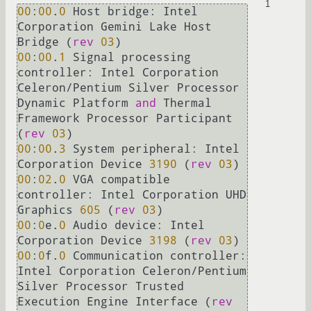
1
00
:
00
.
0
 Host bridge: Intel 
Corporation Gemini Lake Host 
Bridge (
rev
03
00
:
00
.
1
 Signal processing 
controller: Intel Corporation 
Celeron/Pentium Silver Processor 
Dynamic Platform 
and
 Thermal 
Framework Processor Participant 
(
rev
03
00
:
00
.
3
 System peripheral: Intel 
Corporation Device 
3190
 (
rev
03
00
:
02
.
0
 VGA compatible 
controller: Intel Corporation UHD 
Graphics 
605
 (
rev
03
00
:
0
e.
0
 Audio device: Intel 
Corporation Device 
3198
 (
rev
03
00
:
0
f.
0
 Communication controller: 
Intel Corporation Celeron/Pentium 
Silver Processor Trusted 
Execution Engine Interface (
rev