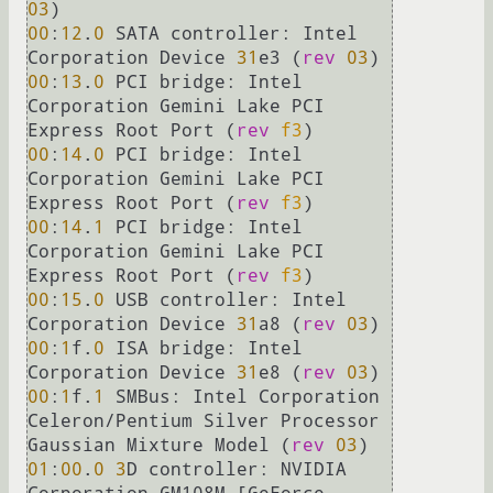
03
00
:
12
.
0
 SATA controller: Intel 
Corporation Device 
31
e3 (
rev
03
00
:
13
.
0
 PCI bridge: Intel 
Corporation Gemini Lake PCI 
Express Root Port (
rev
f3
00
:
14
.
0
 PCI bridge: Intel 
Corporation Gemini Lake PCI 
Express Root Port (
rev
f3
00
:
14
.
1
 PCI bridge: Intel 
Corporation Gemini Lake PCI 
Express Root Port (
rev
f3
00
:
15
.
0
 USB controller: Intel 
Corporation Device 
31
a8 (
rev
03
00
:
1
f.
0
 ISA bridge: Intel 
Corporation Device 
31
e8 (
rev
03
00
:
1
f.
1
 SMBus: Intel Corporation 
Celeron/Pentium Silver Processor 
Gaussian Mixture Model (
rev
03
01
:
00
.
0
3
D controller: NVIDIA 