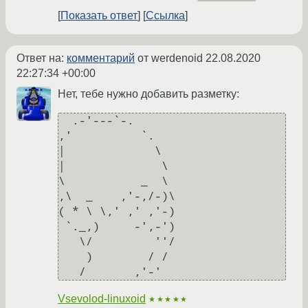
Показать ответ
Ссылка
Ответ на:
комментарий
от werdenoid
22.08.2020
22:27:34 +00:00
Нет, тебе нужно добавить разметку:
  .-'---`-.

,'          `.

|             \

|              \

\           _  \

,\  _    ,'-,/-)\

( * \ \,' ,' ,'-)

 `._,)     -',-')

   \/         ''/

    )        / /

   /       ,'-'
Vsevolod-linuxoid
★★★★★