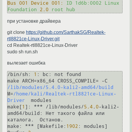
Bus 001 Device 001:
ID
1d6b:0002
Linux
Foundation
2.0
root
hub
при установке драйвера
git clone
https://github.com/SarthakSG/Realtek-
rtl8821ce-Linux-Driver.git
cd Realtek-rtl8821ce-Linux-Driver
sudo sh run.sh
вылезает ошибка
/
bin
/
sh:
1
: 
bc:
 not found

make ARCH
=
x86_64 CROSS_COMPILE
=
-
C 
/lib/modules/5.4.0-kali2-amd64/build
M
=
/home/kali/Realtek-rtl8821ce-Linux-
Driver
  modules

make[
1
]: 
*
*
*
/
lib
/
modules
/
5.4
.
0
-
kali2-
amd64
/
build:
 Нет такого файла или 
make:
*
*
*
 [Makefile:
1902
: modules] 