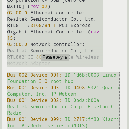
Corporation GM108M [GeForce 
MX110] (
rev
a2
02
:
00
.
0
 Ethernet controller: 
Realtek Semiconductor Co., Ltd. 
RTL8111/
8168
/
8411
 PCI Express 
Gigabit Ethernet Controller (
rev
15
03
:
00
.
0
 Network controller: 
Realtek Semiconductor Co., Ltd. 
RTL8821CE 
802
.
11
ac PCIe Wireless 
Развернуть
Bus 002 Device 001:
ID
1d6b:0003
Linux
Foundation
3.0
root
hub
Bus 001 Device 003:
ID
0408
:5321
Quanta
Computer,
Inc.
HP
Webcam
Bus 001 Device 002:
ID
0bda:b00a
Realtek
Semiconductor
Corp.
Bluetooth
Radio
Bus 001 Device 099:
ID
2717
:ff80
Xiaomi
Inc.
Mi/Redmi
series
(RNDIS)