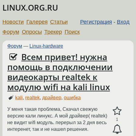
LINUX.ORG.RU
Новости
Галерея
Статьи
Регистрация
-
Вход
Форум
Опросы
Трекер
Поиск
Форум
—
Linux-hardware
Всем привет! нужна
помощь в подключении
видеокарты realtek к
модулю wifi на kali linux
kali
,
realtek
,
драйвер
,
ошибка
У меня такая проблема, Скачал свежую
версию кали линукс. А мой драйвер( realtek)
1
не видит wifi модуль. перерыл за 2 дня весь
интеренет, так и не нашел решения.