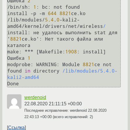
Ошибка 
2
/
bin
/
sh:
1
: 
bc:
 not found

install 
-
p 
-
m 
644
8821
ce.ko  
/
lib
/
modules
/
5.4
.
0
-
kali2-
amd64
/
kernel
/
drivers
/
net
/
wireless
/
install:
 не удалось выполнить stat для 
'
8821
ce.
ko':
 Нет такого файла или 
make:
*
*
*
 [Makefile:
1908
: install] 
Ошибка 
1
modprobe:
WARNING:
 Module 
8821
ce not 
found 
in
 directory 
/lib/modules/5.4.0-
kali2-amd64
werdenoid
22.08.2020 21:11:15 +00:00
Последнее исправление: werdenoid
22.08.2020
22:43:13 +00:00
(всего исправлений: 2)
Ссылка