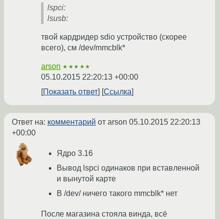
lspci:
lsusb:
твой кардридер sdio устройство (скорее
всего), см /dev/mmcblk*
arson
★★★★★
05.10.2015 22:20:13 +00:00
Показать ответ
Ссылка
Ответ на:
комментарий
от arson
05.10.2015 22:20:13
+00:00
Ядро 3.16
Вывод lspci одинаков при вставленной
и вынутой карте
В /dev/ ничего такого mmcblk* нет
После магазина стояла винда, всё