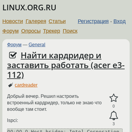
LINUX.ORG.RU
Новости
Галерея
Статьи
Регистрация
-
Вход
Форум
Опросы
Трекер
Поиск
Форум
—
General
Найти кардридер и
заставить работать (acer e3-
112)
cardreader
Добрый вечер. Решил настроить
встроенный кардридер, только не знаю что
0
вообще там стоит.
lspci:
3
00:00.0 Host bridge: Intel Corporation 