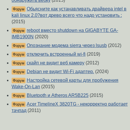
обнаружить вебку
(2015)
Обьясните как устанавливать драйвера intel в
Форум
kali linux 2.0?вот древо всего что надо установить :
(2015)
reboot вместо shutdown на GIGABYTE GA-
Форум
IMB1900N
(2020)
Опознание модема sierra через lsusb
(2012)
Форум
отключить встроенный wi-fi
(2019)
Форум
скайп не видит веб камеру
(2012)
Форум
Debian не видит Wi-Fi адаптер.
(2024)
Форум
Настройка сетевой карты для пробужения
Форум
Wake-On-Lan
(2015)
Bluetooth и Atheros AR5B225
(2015)
Форум
Acer TimelineX 3820TG - некорректно работает
Форум
тачпад
(2011)