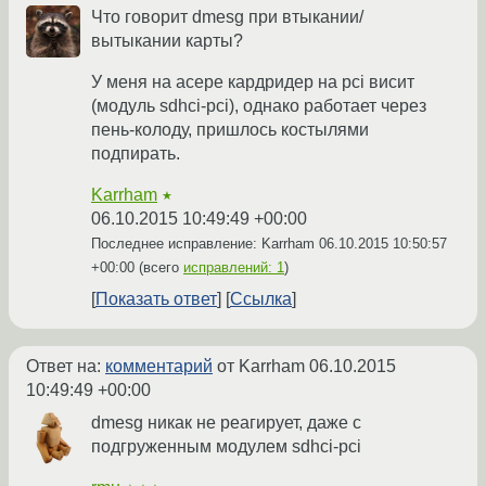
Что говорит dmesg при втыкании/
вытыкании карты?
У меня на асере кардридер на pci висит
(модуль sdhci-pci), однако работает через
пень-колоду, пришлось костылями
подпирать.
Karrham
★
06.10.2015 10:49:49 +00:00
Последнее исправление: Karrham
06.10.2015 10:50:57
+00:00
(всего
исправлений: 1
)
Показать ответ
Ссылка
Ответ на:
комментарий
от Karrham
06.10.2015
10:49:49 +00:00
dmesg никак не реагирует, даже с
подгруженным модулем sdhci-pci