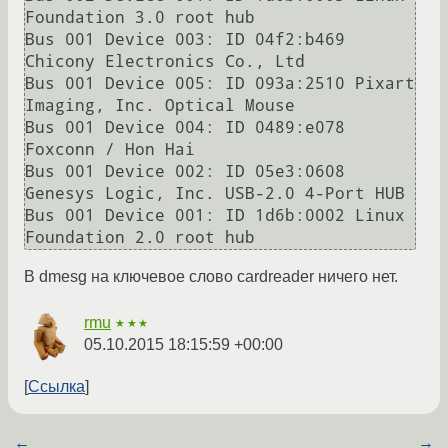
Foundation 3.0 root hub

Bus 001 Device 003: ID 04f2:b469 
Chicony Electronics Co., Ltd 

Bus 001 Device 005: ID 093a:2510 Pixart 
Imaging, Inc. Optical Mouse

Bus 001 Device 004: ID 0489:e078 
Foxconn / Hon Hai 

Bus 001 Device 002: ID 05e3:0608 
Genesys Logic, Inc. USB-2.0 4-Port HUB

Bus 001 Device 001: ID 1d6b:0002 Linux 
В dmesg на ключевое слово cardreader ничего нет.
rmu
★★★
05.10.2015 18:15:59 +00:00
Ссылка
←
→