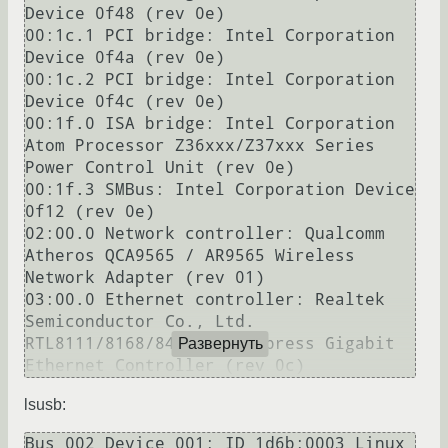
Device 0f48 (rev 0e)

00:1c.1 PCI bridge: Intel Corporation 
Device 0f4a (rev 0e)

00:1c.2 PCI bridge: Intel Corporation 
Device 0f4c (rev 0e)

00:1f.0 ISA bridge: Intel Corporation 
Atom Processor Z36xxx/Z37xxx Series 
Power Control Unit (rev 0e)

00:1f.3 SMBus: Intel Corporation Device 
0f12 (rev 0e)

02:00.0 Network controller: Qualcomm 
Atheros QCA9565 / AR9565 Wireless 
Network Adapter (rev 01)

03:00.0 Ethernet controller: Realtek 
Semiconductor Co., Ltd. 
RTL8111/8168/8411 PCI Express Gigabit 
Развернуть
lsusb:
Bus 002 Device 001: ID 1d6b:0003 Linux 