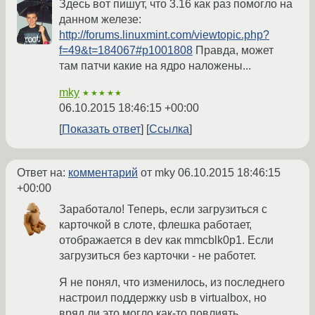
Здесь вот пишут, что 3.16 как раз помогло на
данном железе:
http://forums.linuxmint.com/viewtopic.php?
f=49&t=184067#p1001808
Правда, может
там патчи какие на ядро наложены...
mky
★★★★★
06.10.2015 18:46:15 +00:00
Показать ответ
Ссылка
Ответ на:
комментарий
от mky
06.10.2015 18:46:15
+00:00
Заработало! Теперь, если загрузиться с
карточкой в слоте, флешка работает,
отображается в dev как mmcblk0p1. Если
загрузиться без карточки - не работет.
Я не понял, что изменилось, из последнего
настроил поддержку usb в virtualbox, но
вряд ли это могло как-то повлиять.