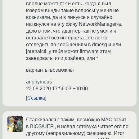
вполне может так и есть. когда я был
юзером винды такие вопросы у меня не
возникали. да и в линуксе я случайно
наткнулся на эту фичу NetworkManager-а.
дело в том, что адаптер так не умел и я
оставался без интернета. это легко
отследить по сообщениям в dmesg и-или
journalctl. у тебя может firmware этим
заведовать, или драйвер, или *
варианты возможны
anonymous
23.08.2020 17:56:03 +00:00
Ссылка
Сталкивался с таким, возможно MAC забит
в BIOS\UEFI, и новая сетевуха читает его по
другому (неправильному) смещению. Итог