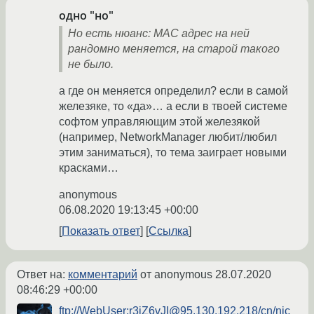
одно "но"
Но есть нюанс: MAC адрес на ней
рандомно меняется, на старой такого
не было.
а где он меняется определил? если в самой
железяке, то «да»… а если в твоей системе
софтом управляющим этой железякой
(например, NetworkManager любит/любил
этим заниматься), то тема заиграет новыми
красками…
anonymous
06.08.2020 19:13:45 +00:00
Показать ответ
Ссылка
Ответ на:
комментарий
от anonymous
28.07.2020
08:46:29 +00:00
ftp://WebUser:r3iZ6vJI@95.130.192.218/cn/nic