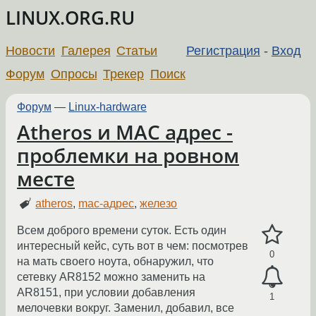
LINUX.ORG.RU
Новости
Галерея
Статьи
Регистрация
-
Вход
Форум
Опросы
Трекер
Поиск
Форум
—
Linux-hardware
Atheros и MAC адрес -
проблемки на ровном
месте
atheros
,
mac-адрес
,
железо
Всем доброго времени суток. Есть один
интересный кейс, суть вот в чем: посмотрев
0
на мать своего ноута, обнаружил, что
сетевку AR8152 можно заменить на
AR8151, при условии добавления
1
мелочевки вокруг. Заменил, добавил, все