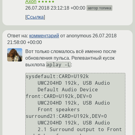
Axon
★★★★★
26.07.2018 23:12:18 +00:00
автор топика
Ссылка
Ответ на:
комментарий
от anonymous
26.07.2018
21:58:00 +00:00
Вот только сломалось всё именно после
обновления пульса. Релевантный кусок
aplay -L
выхлопа
:
sysdefault:CARD=U192k

    UMC204HD 192k, USB Audio

    Default Audio Device

front:CARD=U192k,DEV=0

    UMC204HD 192k, USB Audio

    Front speakers

surround21:CARD=U192k,DEV=0

    UMC204HD 192k, USB Audio

    2.1 Surround output to Front 