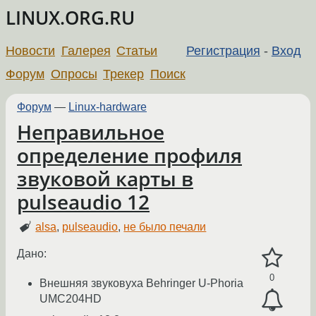
LINUX.ORG.RU
Новости
Галерея
Статьи
Регистрация
-
Вход
Форум
Опросы
Трекер
Поиск
Форум
—
Linux-hardware
Неправильное
определение профиля
звуковой карты в
pulseaudio 12
alsa
,
pulseaudio
,
не было печали
Дано:
0
Внешняя звуковуха Behringer U-Phoria
UMC204HD