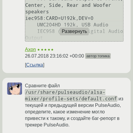
Center, Side, Rear and Woofer 
speakers

iec958:CARD=U192k,DEV=0

    UMC204HD 192k, USB Audio

    IEC958 (S/PDIF) Digital Audio 
Развернуть
Axon
★★★★★
26.07.2018 23:16:02 +00:00
автор топика
Ссылка
Сравните файл
/usr/share/pulseaudio/alsa-
mixer/profile-sets/default.conf
из
текущей и предыдущей версии PulseAudio,
определите, какое изменение могло
привести к такому, и создайте баг-репорт в
трекере PulseAudio.