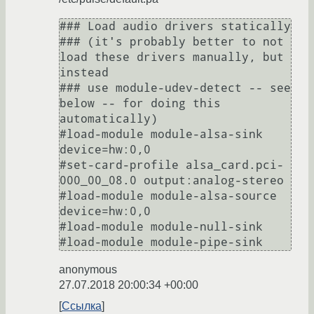
### Load audio drivers statically

### (it's probably better to not 
load these drivers manually, but 
instead

### use module-udev-detect -- see 
below -- for doing this 
automatically)

#load-module module-alsa-sink 
device=hw:0,0

#set-card-profile alsa_card.pci-
000_00_08.0 output:analog-stereo

#load-module module-alsa-source 
device=hw:0,0

#load-module module-null-sink

anonymous
27.07.2018 20:00:34 +00:00
Ссылка