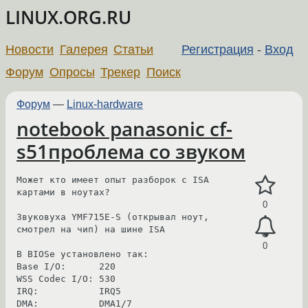
LINUX.ORG.RU
Новости
Галерея
Статьи
Регистрация
-
Вход
Форум
Опросы
Трекер
Поиск
Форум
—
Linux-hardware
notebook panasonic cf-
s51проблема со звуком
Может кто имеет опыт разборок с ISA 
картами в ноутах?

0
Звуковуха YMF715E-S (открывал ноут, 
смотрел на чип) на шине ISA

0
B BIOSe установлено так:

Base I/O:      220

WSS Codec I/O: 530

IRQ:           IRQ5

DMA:           DMA1/7
