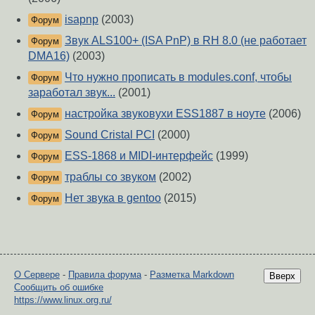
isapnp
(2003)
Форум
Звук ALS100+ (ISA PnP) в RH 8.0 (не работает
Форум
DMA16)
(2003)
Что нужно прописать в modules.conf, чтобы
Форум
заработал звук...
(2001)
настройка звуковухи ESS1887 в ноуте
(2006)
Форум
Sound Cristal PCI
(2000)
Форум
ESS-1868 и MIDI-интерфейс
(1999)
Форум
траблы со звуком
(2002)
Форум
Нет звука в gentoo
(2015)
Форум
О Сервере
-
Правила форума
-
Разметка Markdown
Вверх
Сообщить об ошибке
https://www.linux.org.ru/