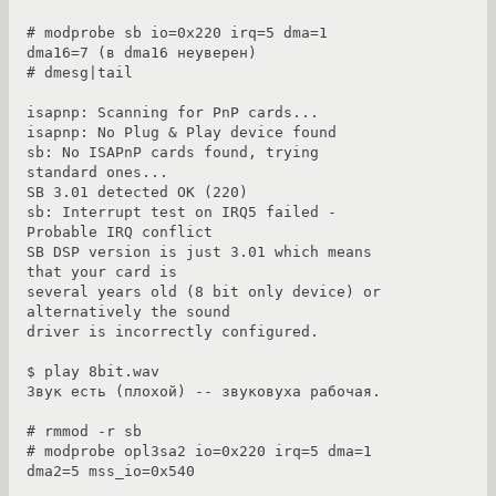
# modprobe sb io=0x220 irq=5 dma=1 
dma16=7 (в dma16 неуверен)

# dmesg|tail

isapnp: Scanning for PnP cards...

isapnp: No Plug & Play device found

sb: No ISAPnP cards found, trying 
standard ones...

SB 3.01 detected OK (220)

sb: Interrupt test on IRQ5 failed - 
Probable IRQ conflict

SB DSP version is just 3.01 which means 
that your card is

several years old (8 bit only device) or 
alternatively the sound

driver is incorrectly configured.

$ play 8bit.wav

Звук есть (плохой) -- звуковуха рабочая.

# rmmod -r sb

# modprobe opl3sa2 io=0x220 irq=5 dma=1 
dma2=5 mss_io=0x540
