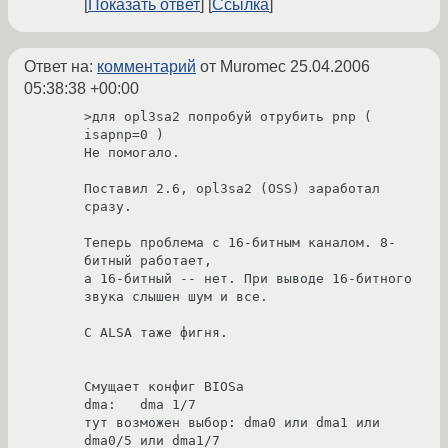
Показать ответ
Ссылка
Ответ на:
комментарий
от Muromec
25.04.2006
05:38:38 +00:00
>для opl3sa2 попробуй отрубить pnp ( 
isapnp=0 )

Не помогало.

Поставил 2.6, opl3sa2 (OSS) заработал 
сразу.

Теперь проблема с 16-битным каналом. 8-
битный работает, 

а 16-битный -- нет. При выводе 16-битного 
звука слышен шум и все.

С ALSA таже фигня.

Смущает конфиг BIOSa 

dma:   dma 1/7   

тут возможен выбор: dma0 или dma1 или 
dma0/5 или dma1/7
