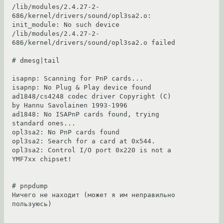
/lib/modules/2.4.27-2-
686/kernel/drivers/sound/opl3sa2.o: 
init_module: No such device

/lib/modules/2.4.27-2-
686/kernel/drivers/sound/opl3sa2.o failed

# dmesg|tail

isapnp: Scanning for PnP cards...

isapnp: No Plug & Play device found

ad1848/cs4248 codec driver Copyright (C) 
by Hannu Savolainen 1993-1996

ad1848: No ISAPnP cards found, trying 
standard ones...

opl3sa2: No PnP cards found

opl3sa2: Search for a card at 0x544.

opl3sa2: Control I/O port 0x220 is not a 
YMF7xx chipset!

# pnpdump

Ничего не находит (может я им неправильно 
пользуюсь)
