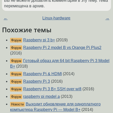
Вы не можете добавлять комментарии в эту тему. Тема
перемещена в архив.
←
Linux-hardware
→
Похожие темы
Raspberry pi 3 b+
(2019)
Форум
Raspberry Pi 2 model B vs Orange Pi Plus2
Форум
(2016)
Готовый образ для 64 bit Raspberry Pi 3 Model
Форум
B+
(2018)
Raspberry Pi & HDMI
(2014)
Форум
Raspberry Pi 3
(2016)
Форум
Raspberry Pi 3 B+ SSH over wifi
(2016)
Форум
raspberry pi model a
(2013)
Форум
Выходит обновление для одноплатного
Новости
компьютера Raspberry Pi — Model B+
(2014)