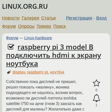
LINUX.ORG.RU
Новости
Галерея
Статьи
Регистрация
-
Вход
Форум
Опросы
Трекер
Поиск
Форум
—
Linux-hardware
raspberry pi 3 model B
подключить hdmi к экрану
ноутбука
display
,
raspberry pi
,
ноутбук
Собственно пока дисплей не пришел,
решил поюзать «малину», моника
0
подходящего не нашлось, возник вопрос,
возможно ли дисплей лэптопа toshiba
satellite l750 на арче (гном 3) заюзать как
1
дисплей для малины? Желательно даже с