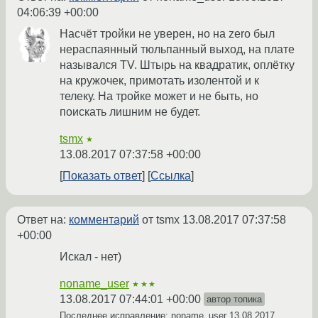
04:06:39 +00:00
Насчёт тройки не уверен, но на zero был
нераспаянный тюльпанный выход, на плате
назывался TV. Штырь на квадратик, оплётку
на кружочек, примотать изолентой и к
телеку. На тройке может и не быть, но
поискать лишним не будет.
tsmx
★
13.08.2017 07:37:58 +00:00
Показать ответ
Ссылка
Ответ на:
комментарий
от tsmx
13.08.2017 07:37:58
+00:00
Искал - нет)
noname_user
★★★
13.08.2017 07:44:01 +00:00
автор топика
Последнее исправление: noname_user
13.08.2017