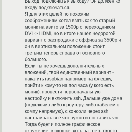
Выход подключать к выходу? Он должен ко
входу подключаться.
Я для этих целей по похожим
соображениям хотел взять как-то старый
моник на авито за 1500р с переходником
DVI -> HDMI, но в итоге нашёл недорогой
вариант с распродажи с оффиса за 3500р и
он в вертикальном положении стоит
третьим теперь справа от основного
большого.
Если ты не хочешь дополнительных
вложений, твой единственный вариант -
накатить raspbian например на флешку,
прийти к кому-то на пол часа (у кого есть
моник), провести первоначальную
настройку и включить ssh. Дальше уже дома
(подключив либо к роутеру, либо кабелем к
компу напрямую), с консоли через ssh
настраивать всё что нужно и поставить vnc.
Тогда будет и полное графическое
окружение, в окошке, хоть на треть твоего