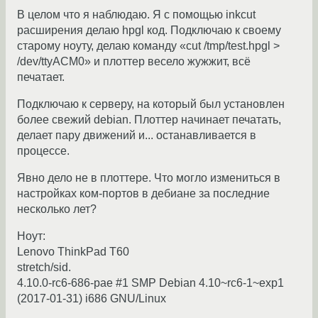
В целом что я наблюдаю. Я с помощью inkcut
расширения делаю hpgl код. Подключаю к своему
старому ноуту, делаю команду «cut /tmp/test.hpgl >
/dev/ttyACM0» и плоттер весело жужжит, всё
печатает.
Подключаю к серверу, на который был установлен
более свежий debian. Плоттер начинает печатать,
делает пару движений и... останавливается в
процессе.
Явно дело не в плоттере. Что могло измениться в
настройках ком-портов в дебиане за последние
несколько лет?
Ноут:
Lenovo ThinkPad T60
stretch/sid.
4.10.0-rc6-686-pae #1 SMP Debian 4.10~rc6-1~exp1
(2017-01-31) i686 GNU/Linux