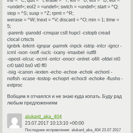
intr = ^C; quit = ^\; erase = ^?; kill = ^U; eof = ^D; eol =
<undef>; eol2 = <undef>; swtch = <undef>; start = ^Q;
stop = ^S; susp = ^Z; rprnt = ^R;
werase = ^W; lnext = ^V; discard = ^O; min = 1; time =
5;
-parenb -parodd -cmspar cs8 hupcl -cstopb cread
clocal crtscts
ignbrk -brkint -ignpar -parmrk -inpck -istrip -inlcr -igncr -
icrnl -ixon -ixoff -iuclc -ixany -imaxbel -iutf8
-opost -olcuc -ocrnl -onlcr -onocr -onlret -ofill -ofdel nl0
cr0 tab0 bs0 vt0 ff0
-isig -icanon -iexten -echo -echoe -echok -echonl -
noflsh -xcase -tostop -echoprt -echoctl -echoke -flusho -
extproc
Вобщем я отчаялся и не знаю куда копать. Буду рад
любым предложениям
alukard_aka_404
23.07.2017 10:13:10 +00:00
Последнее исправление: alukard_aka_404
23.07.2017