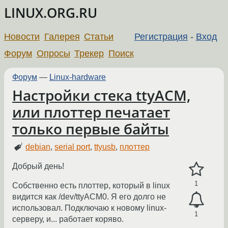
LINUX.ORG.RU
Новости
Галерея
Статьи
Регистрация
-
Вход
Форум
Опросы
Трекер
Поиск
Форум
—
Linux-hardware
Настройки стека ttyACM,
или плоттер печатает
только первые байты
debian
,
serial port
,
ttyusb
,
плоттер
Добрый день!
1
Собственно есть плоттер, который в linux
видится как /dev/ttyACM0. Я его долго не
использовал. Подключаю к новому linux-
1
серверу, и... работает коряво.