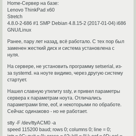
Home-Сервер на базе:
Lenovo ThinkPad x60
Stretch
4.8.0-2-686 #1 SMP Debian 4.8.15-2 (2017-01-04) i686
GNU/Linux
Ранее, пару лет назад, всё работало. С тех пор был
заменен жесткий диск и система установлена с
нуля.
На сервере, не установить программу setserial, из-
за systemd. на ноуте видимо, через другую систему
стартует.
Нашел славную утилиту ssty, и привел параметры
сервера к параметрам ноута. Отличались
параметрами time, eof, и некоторыми по обработе.
Сейчас одинаково - но не работает.
stty -F /dev/ttyACM0 -a
speed 115200 baud; rows 0; columns 0; line = 0;