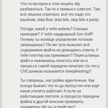
Что-то муторно в этих опциях stty
разбираться. Так-то я привык к сutecom. Там
всё лишнее спрятано, всё что надо это
baudrate, data flow, data bits, stop bits и parity.
Погоди, какой у тебя кабель? Сколько
проводов? У тебя хардварный Xon Xoff?
Почему ты вообще управление потоком
запрещаешь? Он же тупо вывалит всё
содержимое файла не дожидаясь ответа. У
тебя плоттер как принимает? Пересылаешь
файл и нажимаешь печатать или он в
процессе самой передачи печатает (то что у
CNCшников называется dreepfeeding)?
Ты говоришь, настройки идентичные. Как
всегда бывает, что-то да пропустил или ещё
какая утилита работает. А если на
работающем лаптопе, в процессе передачи
файла в другой консоли проверить
параметры stty на устройстве?