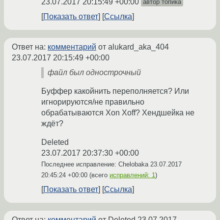
23.07.2017 20:15:49 +00:00
автор топика
Показать ответ
Ссылка
Ответ на:
комментарий
от alukard_aka_404
23.07.2017 20:15:49 +00:00
файл был однострочный
Буффер какойнить переполняется? Или
игнорируются/не правильно
обрабатываются Xon Xoff? Хендшейка не
ждёт?
Deleted
23.07.2017 20:37:30 +00:00
Последнее исправление: Chelobaka
23.07.2017
20:45:24 +00:00
(всего
исправлений: 1
)
Показать ответ
Ссылка
Ответ на:
комментарий
от Deleted
23.07.2017