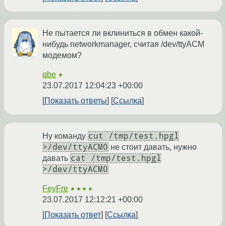
Не пытается ли вклиниться в обмен какой-
нибудь networkmanager, считая /dev/ttyACM
модемом?
qbe
★
23.07.2017 12:04:23 +00:00
Показать ответы
Ссылка
cut /tmp/test.hpgl
Ну команду
>/dev/ttyACM0
не стоит давать, нужно
cat /tmp/test.hpgl
давать
>/dev/ttyACM0
FeyFre
★★★★
23.07.2017 12:12:21 +00:00
Показать ответ
Ссылка