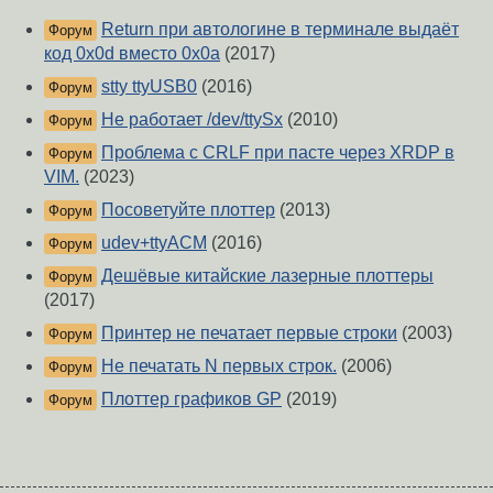
Return при автологине в терминале выдаёт
Форум
код 0x0d вместо 0x0a
(2017)
stty ttyUSB0
(2016)
Форум
Не работает /dev/ttySx
(2010)
Форум
Проблема с CRLF при пасте через XRDP в
Форум
VIM.
(2023)
Посоветуйте плоттер
(2013)
Форум
udev+ttyACM
(2016)
Форум
Дешёвые китайские лазерные плоттеры
Форум
(2017)
Принтер не печатает первые строки
(2003)
Форум
Не печатать N первых строк.
(2006)
Форум
Плоттер графиков GP
(2019)
Форум