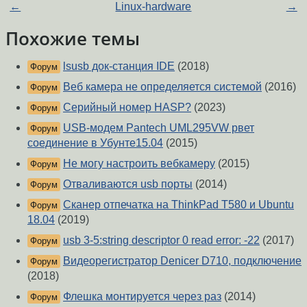
←
Linux-hardware
→
Похожие темы
lsusb док-станция IDE
(2018)
Форум
Веб камера не определяется системой
(2016)
Форум
Серийный номер HASP?
(2023)
Форум
USB-модем Pantech UML295VW рвет
Форум
соединение в Убунте15.04
(2015)
Не могу настроить вебкамеру
(2015)
Форум
Отваливаются usb порты
(2014)
Форум
Сканер отпечатка на ThinkPad T580 и Ubuntu
Форум
18.04
(2019)
usb 3-5:string descriptor 0 read error: -22
(2017)
Форум
Видеорегистратор Denicer D710, подключение
Форум
(2018)
Флешка монтируется через раз
(2014)
Форум