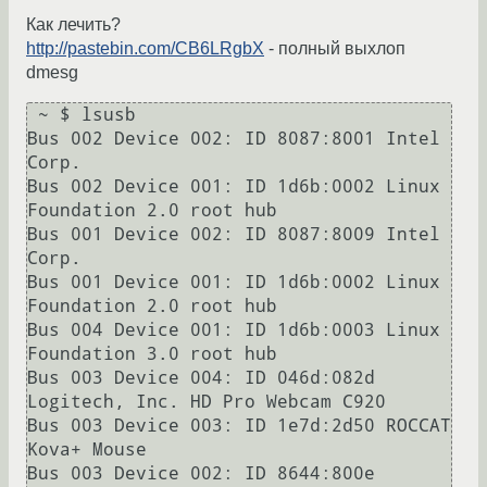
Как лечить?
http://pastebin.com/CB6LRgbX
- полный выхлоп
dmesg
 ~ $ lsusb 

Bus 002 Device 002: ID 8087:8001 Intel 
Corp. 

Bus 002 Device 001: ID 1d6b:0002 Linux 
Foundation 2.0 root hub

Bus 001 Device 002: ID 8087:8009 Intel 
Corp. 

Bus 001 Device 001: ID 1d6b:0002 Linux 
Foundation 2.0 root hub

Bus 004 Device 001: ID 1d6b:0003 Linux 
Foundation 3.0 root hub

Bus 003 Device 004: ID 046d:082d 
Logitech, Inc. HD Pro Webcam C920

Bus 003 Device 003: ID 1e7d:2d50 ROCCAT 
Kova+ Mouse

Bus 003 Device 002: ID 8644:800e 