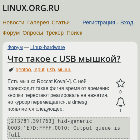
LINUX.ORG.RU
Новости
Галерея
Статьи
Регистрация
-
Вход
Форум
Опросы
Трекер
Поиск
Форум
—
Linux-hardware
Что такое с USB мышкой?
gentoo
,
input
,
usb
,
мышь
Есть мышка Roccat Kova[+]. С ней
происходит такая фигня время от времени:
0
кнопки перестают реагировать на нажатия,
но курсор перемещается, в dmesg
появляется следующее:
1
[213781.391763] hid-generic 
0003:1E7D:FFFF.0010: Output queue is 
full