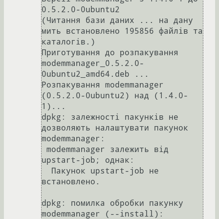
0.5.2.0-0ubuntu2

(Читання бази даних ... на дану 
мить встановлено 195856 файлів та 
каталогів.)

Приготування до розпакування 
modemmanager_0.5.2.0-
0ubuntu2_amd64.deb ...

Розпакування modemmanager 
(0.5.2.0-0ubuntu2) над (1.4.0-
1)...

dpkg: залежності пакунків не 
дозволяють налаштувати пакунок 
modemmanager:

 modemmanager залежить від 
upstart-job; однак:

  Пакунок upstart-job не 
встановлено.

dpkg: помилка обробки пакунку 
modemmanager (--install):
