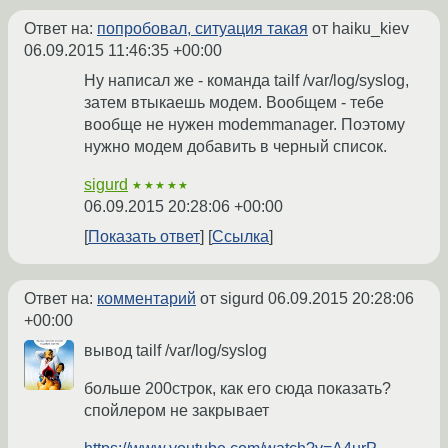
Ответ на:
попробовал, ситуация такая
от haiku_kiev
06.09.2015 11:46:35 +00:00
Ну написал же - команда tailf /var/log/syslog,
затем втыкаешь модем. Вообщем - тебе
вообще не нужен modemmanager. Поэтому
нужно модем добавить в черный список.
sigurd
★★★★★
06.09.2015 20:28:06 +00:00
Показать ответ
Ссылка
Ответ на:
комментарий
от sigurd
06.09.2015 20:28:06
+00:00
вывод tailf /var/log/syslog
больше 200строк, как его сюда показать?
спойлером не закрывает