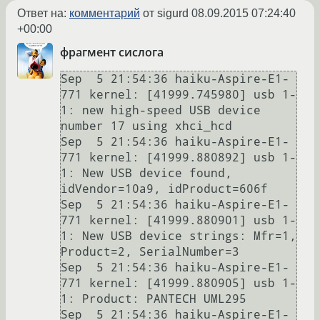
Ответ на:
комментарий
от sigurd
08.09.2015 07:24:40
+00:00
фрагмент сислога
Sep  5 21:54:36 haiku-Aspire-E1-
771 kernel: [41999.745980] usb 1-
1: new high-speed USB device 
number 17 using xhci_hcd

Sep  5 21:54:36 haiku-Aspire-E1-
771 kernel: [41999.880892] usb 1-
1: New USB device found, 
idVendor=10a9, idProduct=606f

Sep  5 21:54:36 haiku-Aspire-E1-
771 kernel: [41999.880901] usb 1-
1: New USB device strings: Mfr=1, 
Product=2, SerialNumber=3

Sep  5 21:54:36 haiku-Aspire-E1-
771 kernel: [41999.880905] usb 1-
1: Product: PANTECH UML295

Sep  5 21:54:36 haiku-Aspire-E1-