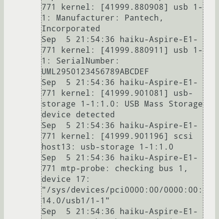
771 kernel: [41999.880908] usb 1-
1: Manufacturer: Pantech, 
Incorporated

Sep  5 21:54:36 haiku-Aspire-E1-
771 kernel: [41999.880911] usb 1-
1: SerialNumber: 
UML2950123456789ABCDEF

Sep  5 21:54:36 haiku-Aspire-E1-
771 kernel: [41999.901081] usb-
storage 1-1:1.0: USB Mass Storage 
device detected

Sep  5 21:54:36 haiku-Aspire-E1-
771 kernel: [41999.901196] scsi 
host13: usb-storage 1-1:1.0

Sep  5 21:54:36 haiku-Aspire-E1-
771 mtp-probe: checking bus 1, 
device 17: 
"/sys/devices/pci0000:00/0000:00:
14.0/usb1/1-1"

Sep  5 21:54:36 haiku-Aspire-E1-