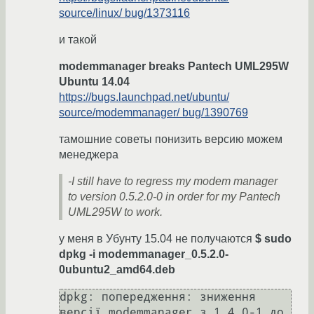
source/linux/ bug/1373116
и такой
modemmanager breaks Pantech UML295W
Ubuntu 14.04
https://bugs.launchpad.net/ubuntu/
source/modemmanager/ bug/1390769
тамошние советы понизить версию можем
менеджера
-I still have to regress my modem manager
to version 0.5.2.0-0 in order for my Pantech
UML295W to work.
у меня в Убунту 15.04 не получаются
$ sudo
dpkg -i modemmanager_0.5.2.0-
0ubuntu2_amd64.deb
dpkg: попередження: зниження 
версії modemmanager з 1.4.0-1 до 