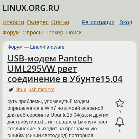
LINUX.ORG.RU
Новости
Галерея
Статьи
Регистрация
-
Вход
Форум
Опросы
Трекер
Поиск
Форум
—
Linux-hardware
USB-модем Pantech
UML295VW рвет
соединение в Убунте15.04
linux
,
usb modem
суть проблемы, упомянутый модем
определяется в Win7 но в моей основной
0
для веб-серфинга Ubuntu15.04(как и других
дистрибутивах) с интервалом 1минуту рвет
соединение, выходит на программную
1
ошибку (синий светодиод) повторная