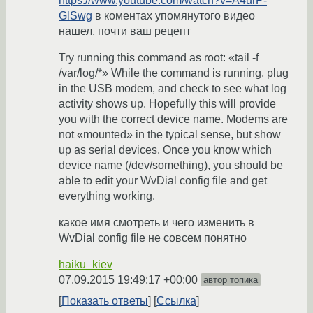
https://www.youtube.com/watch?v=A4urP-
GlSwg
в коментах упомянутого видео
нашел, почти ваш рецепт
Try running this command as root: «tail -f
/var/log/*» While the command is running, plug
in the USB modem, and check to see what log
activity shows up. Hopefully this will provide
you with the correct device name. Modems are
not «mounted» in the typical sense, but show
up as serial devices. Once you know which
device name (/dev/something), you should be
able to edit your WvDial config file and get
everything working.
какое имя смотреть и чего изменить в
WvDial config file не совсем понятно
haiku_kiev
07.09.2015 19:49:17 +00:00
автор топика
Показать ответы
Ссылка