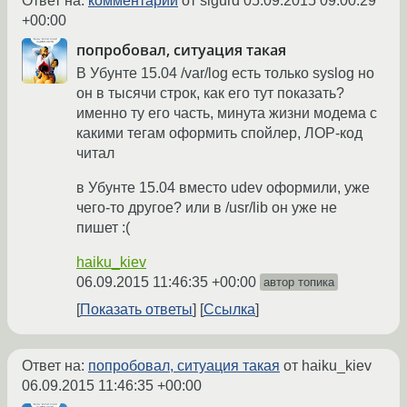
Ответ на:
комментарий
от sigurd
05.09.2015 09:00:29
+00:00
попробовал, ситуация такая
В Убунте 15.04 /var/log есть только syslog но
он в тысячи строк, как его тут показать?
именно ту его часть, минута жизни модема с
какими тегам оформить спойлер, ЛОР-код
читал
в Убунте 15.04 вместо udev оформили, уже
чего-то другое? или в /usr/lib он уже не
пишет :(
haiku_kiev
06.09.2015 11:46:35 +00:00
автор топика
Показать ответы
Ссылка
Ответ на:
попробовал, ситуация такая
от haiku_kiev
06.09.2015 11:46:35 +00:00