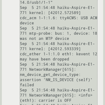
14.0/usb1/1-1"

Sep  5 21:54:48 haiku-Aspire-E1-
771 kernel: [42012.572589] 
cdc_acm 1-1:1.6: ttyACM5: USB ACM 
device

Sep  5 21:54:48 haiku-Aspire-E1-
771 mtp-probe: bus: 1, device: 18 
was not an MTP device

Sep  5 21:54:48 haiku-Aspire-E1-
771 kernel: [42012.593339] 
cdc_ether 1-1:1.0 eth1: kevent 12 
may have been dropped

Sep  5 21:54:48 haiku-Aspire-E1-
771 NetworkManager[615]: 
nm_device_get_device_type: 
assertion 'NM_IS_DEVICE (self)' 
failed

Sep  5 21:54:48 haiku-Aspire-E1-
771 NetworkManager[615]: <info> 
(eth1): carrier is OFF
