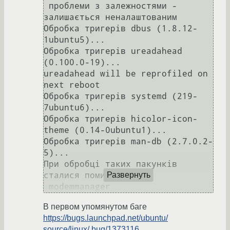
 проблеми з залежностями - 
залишається неналаштованим

Обробка тригерів dbus (1.8.12-
1ubuntu5)...

Обробка тригерів ureadahead 
(0.100.0-19)...

ureadahead will be reprofiled on 
next reboot

Обробка тригерів systemd (219-
7ubuntu6)...

Обробка тригерів hicolor-icon-
theme (0.14-0ubuntu1)...

Обробка тригерів man-db (2.7.0.2-
5)...

При обробці таких пакунків 
сталися помилки:

Развернуть
 modemmanager
В первом упомянутом баге
https://bugs.launchpad.net/ubuntu/
source/linux/ bug/1373116
,