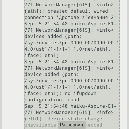
771 NetworkManager[615]: <info> 
(eth1): created default wired 
connection 'Дротове з’єднання 2'

Sep  5 21:54:48 haiku-Aspire-E1-
771 NetworkManager[615]: <info> 
devices added (path: 
/sys/devices/pci0000:00/0000:00:1
4.0/usb1/1-1/1-1:1.0/net/eth1, 
iface: eth1)

Sep  5 21:54:48 haiku-Aspire-E1-
771 NetworkManager[615]: <info> 
device added (path: 
/sys/devices/pci0000:00/0000:00:1
4.0/usb1/1-1/1-1:1.0/net/eth1, 
iface: eth1): no ifupdown 
configuration found.

Sep  5 21:54:48 haiku-Aspire-E1-
771 NetworkManager[615]: <info> 
(eth1): device state change: 
unavailable -> disconnected 
Развернуть