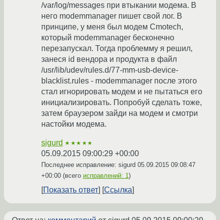
/var/log/messages при втыкании модема. В
него modemmanager пишет свой лог. В
принципе, у меня был модем Cmotech,
который modemmanager бесконечно
перезапускал. Тогда проблемму я решил,
занеся id вендора и продукта в файл
/usr/lib/udev/rules.d/77-mm-usb-device-
blacklist.rules - modemmanager после этого
стал игнорировать модем и не пытаться его
инициализировать. Попробуй сделать тоже,
затем браузером зайди на модем и смотри
настойки модема.
sigurd
★★★★★
05.09.2015 09:00:29 +00:00
Последнее исправление: sigurd
05.09.2015 09:08:47
+00:00
(всего
исправлений: 1
)
Показать ответ
Ссылка