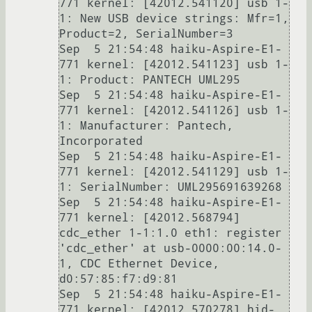
771 kernel: [42012.541120] usb 1-
1: New USB device strings: Mfr=1, 
Product=2, SerialNumber=3

Sep  5 21:54:48 haiku-Aspire-E1-
771 kernel: [42012.541123] usb 1-
1: Product: PANTECH UML295

Sep  5 21:54:48 haiku-Aspire-E1-
771 kernel: [42012.541126] usb 1-
1: Manufacturer: Pantech, 
Incorporated

Sep  5 21:54:48 haiku-Aspire-E1-
771 kernel: [42012.541129] usb 1-
1: SerialNumber: UML295691639268

Sep  5 21:54:48 haiku-Aspire-E1-
771 kernel: [42012.568794] 
cdc_ether 1-1:1.0 eth1: register 
'cdc_ether' at usb-0000:00:14.0-
1, CDC Ethernet Device, 
d0:57:85:f7:d9:81

Sep  5 21:54:48 haiku-Aspire-E1-
771 kernel: [42012.570278] hid-