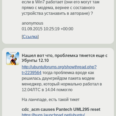
если в Win7 работает (они его могут там
прямо с модема, вернее с составного
устройства устанавить в авторане) ?
anonymous
01.09.2015 10:25:19 +00:00
Ссылка
Нашел вот что, проблемка тянется еще с
Убунты 12.10
http://ubuntuforums.org/showthread.php?
t=2239564
тогда проблемка вроде как
решилась даунгрейдом пакета модем
менеджер, который нормально работал в
12.04ЛТС в 14.04 помогло
На ланчпаде, есть такой тикет
cdc_acm causes Pantech UML295 reset
https://bugs.launchpad.net/ubuntu/