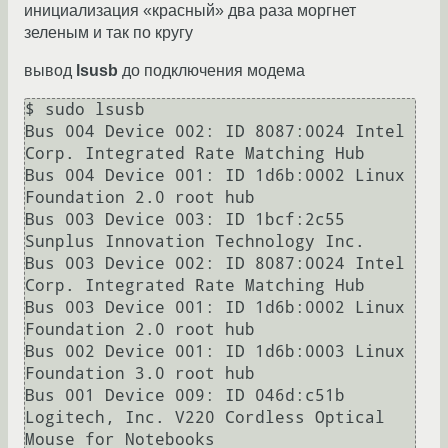
инициализация «красный» два раза моргнет
зеленым и так по кругу
вывод
lsusb
до подключения модема
$ sudo lsusb

Bus 004 Device 002: ID 8087:0024 Intel 
Corp. Integrated Rate Matching Hub

Bus 004 Device 001: ID 1d6b:0002 Linux 
Foundation 2.0 root hub

Bus 003 Device 003: ID 1bcf:2c55 
Sunplus Innovation Technology Inc. 

Bus 003 Device 002: ID 8087:0024 Intel 
Corp. Integrated Rate Matching Hub

Bus 003 Device 001: ID 1d6b:0002 Linux 
Foundation 2.0 root hub

Bus 002 Device 001: ID 1d6b:0003 Linux 
Foundation 3.0 root hub

Bus 001 Device 009: ID 046d:c51b 
Logitech, Inc. V220 Cordless Optical 
Mouse for Notebooks
