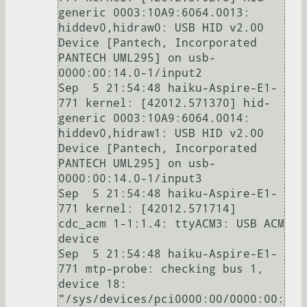
generic 0003:10A9:6064.0013: 
hiddev0,hidraw0: USB HID v2.00 
Device [Pantech, Incorporated 
PANTECH UML295] on usb-
0000:00:14.0-1/input2

Sep  5 21:54:48 haiku-Aspire-E1-
771 kernel: [42012.571370] hid-
generic 0003:10A9:6064.0014: 
hiddev0,hidraw1: USB HID v2.00 
Device [Pantech, Incorporated 
PANTECH UML295] on usb-
0000:00:14.0-1/input3

Sep  5 21:54:48 haiku-Aspire-E1-
771 kernel: [42012.571714] 
cdc_acm 1-1:1.4: ttyACM3: USB ACM 
device

Sep  5 21:54:48 haiku-Aspire-E1-
771 mtp-probe: checking bus 1, 
device 18: 
"/sys/devices/pci0000:00/0000:00: