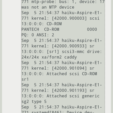
771 mtp-probe: bus: 1, device: 17 
was not an MTP device

Sep  5 21:54:37 haiku-Aspire-E1-
771 kernel: [42000.900003] scsi 
13:0:0:0: CD-ROM            
PANTECH  CD-ROM           0000 
PQ: 0 ANSI: 2

Sep  5 21:54:37 haiku-Aspire-E1-
771 kernel: [42000.900933] sr 
13:0:0:0: [sr1] scsi3-mmc drive: 
24x/24x xa/form2 caddy

Sep  5 21:54:37 haiku-Aspire-E1-
771 kernel: [42000.901094] sr 
13:0:0:0: Attached scsi CD-ROM 
sr1

Sep  5 21:54:37 haiku-Aspire-E1-
771 kernel: [42000.901193] sr 
13:0:0:0: Attached scsi generic 
sg2 type 5

Sep  5 21:54:37 haiku-Aspire-E1-
771 systemd[846]: Device dev-